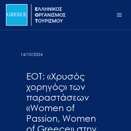
Μετάβαση
Σημείωση:
Main
στο
Αυτός
Men
περιεχόμενο
ο
ιστότοπος
περιλαμβάνει
ένα
σύστημα
14/10/2024
προσβασιμότητας.
ΕΟΤ: «Χρυσός
χορηγός» των
παραστάσεων
«Women of
Passion, Women
of Greece» στην