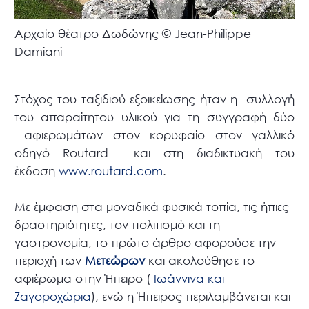
Αρχαίο θέατρο Δωδώνης © Jean-Philippe
Damiani
Στόχος του ταξιδιού εξοικείωσης ήταν η συλλογή
του απαραίτητου υλικού για τη συγγραφή δύο
αφιερωμάτων στον κορυφαίο στον γαλλικό
οδηγό Routard και στη διαδικτυακή του
έκδοση
www.routard.com
.
Με έμφαση στα μοναδικά φυσικά τοπία, τις ήπιες
δραστηριότητες, τον πολιτισμό και τη
γαστρονομία, το πρώτο άρθρο αφορούσε την
περιοχή των
Μετεώρων
και ακολούθησε το
αφιέρωμα στην Ήπειρο (
Ιωάννινα και
Ζαγοροχώρια
), ενώ η Ήπειρος περιλαμβάνεται και