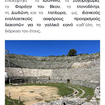
επισκέφτηκε τα
Ιωάννινα
, τα
Ζαγοροχώρια
,
το
Φαράγγι του Βίκου
, το
Μονοδέντρι
,
τη
Δωδώνη
και τα
Μετέωρα,
ως
ιδανικούς
εναλλακτικούς αειφόρους προορισμούς
διακοπών για το γαλλικό κοινό
καθ’όλη τη
διάρκεια του έτους.