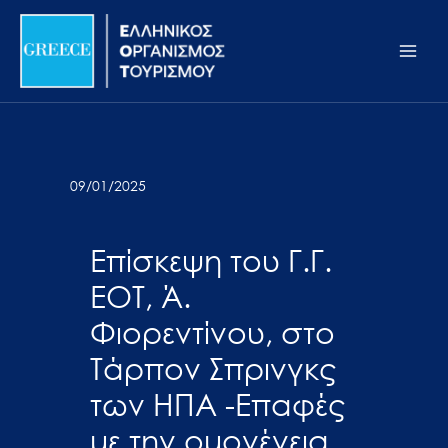
Μετάβαση
Σημείωση:
Main
στο
Αυτός
Men
περιεχόμενο
ο
ιστότοπος
περιλαμβάνει
ένα
σύστημα
09/01/2025
προσβασιμότητας.
Επίσκεψη του Γ.Γ.
ΕΟΤ, Ά.
Φιορεντίνου, στο
Τάρπον Σπρινγκς
των ΗΠΑ -Επαφές
με την ομογένεια