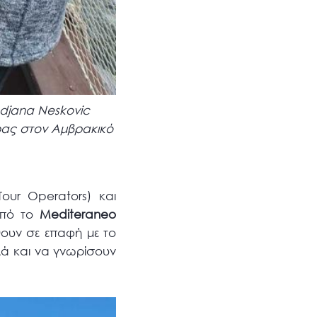
ladjana Neskovic
έρας στον Αμβρακικό
our Operators) και
 από το
Mediteraneo
θουν σε επαφή με το
λά και να γνωρίσουν