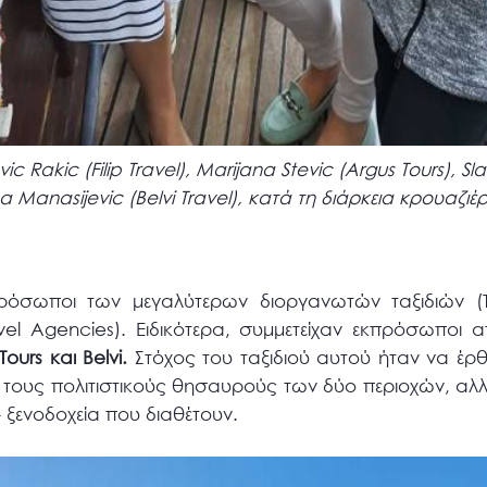
 Rakic (Filip Travel), Marijana Stevic (Argus Tours), S
a Manasijevic (Belvi Travel), κατά τη διάρκεια κρουαζι
κπρόσωποι των μεγαλύτερων διοργανωτών ταξιδιών (T
vel Agencies). Ειδικότερα, συμμετείχαν εκπρόσωποι
Tours και Belvi.
Στόχος του ταξιδιού αυτού ήταν να έρ
ι τους πολιτιστικούς θησαυρούς των δύο περιοχών, αλ
– ξενοδοχεία που διαθέτουν.