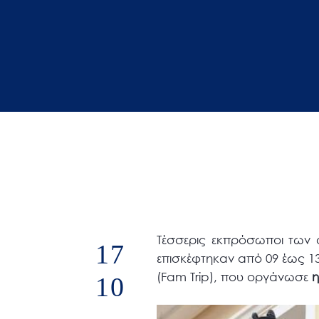
άτομα
με
προβλήματα
όρασης
που
χρησιμοποιούν
πρόγραμμα
ανάγνωσης
οθόνης
Πατήστε
Control-
F10
Τέσσερις εκπρόσωποι των σ
17
για
επισκέφτηκαν από 09 έως 1
να
(Fam Trip), που οργάνωσε
η
10
ανοίξετε
ένα