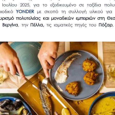
ουλίου 2025, για το εξειδικευμένο σε ταξίδια πολυτελ
ριοδικό
YONDER
με σκοπό τη συλλογή υλικού για
ουρισμό πολυτελείας και μοναδικών εμπειριών στη Θε
η
Βεργίνα
, την
Πέλλα,
τις ιαματικές πηγές του
Πόζαρ
,