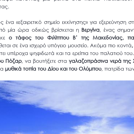
τας.
 ένα «εξαιρετικό σημείο εκκίνησης» για εξερεύνηση σ
πό μία ώρα οδικώς βρίσκεται η
Βεργίνα
, ένας σημαν
ηκε
ο τάφος του Φιλίππου Β’ της Μακεδονίας, π
εται σε ένα ισχυρό υπόγειο μουσείο. Ακόμα πιο κοντά
,
ι υπέροχα ψηφιδωτά και τα ερείπια του παλατιού του.
του Πόζαρ
, να βουτήξετε στα
γαλαζοπράσινα νερά της Χ
τα
μυθικά τοπία του Δίου και του Ολύμπου
, πατρίδα τω