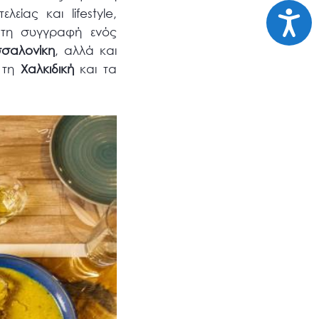
Προσι
είας και lifestyle,
 τη συγγραφή ενός
σσαλονίκη
, αλλά και
 τη
Χαλκιδική
και τα