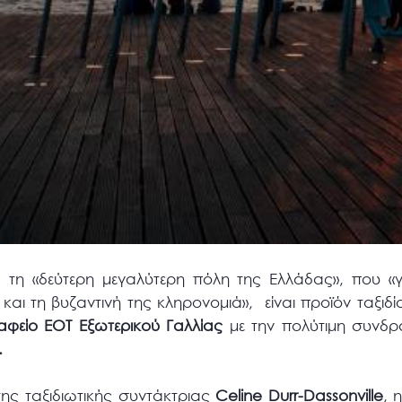
α τη «δεύτερη μεγαλύτερη πόλη της Ελλάδας», που «γ
και τη βυζαντινή της κληρονομιά», είναι προϊόν ταξιδί
αφείο ΕΟΤ Εξωτερικού Γαλλίας
με την πολύτιμη συνδ
.
της ταξιδιωτικής συντάκτριας
Celine Durr-Dassonville
, 