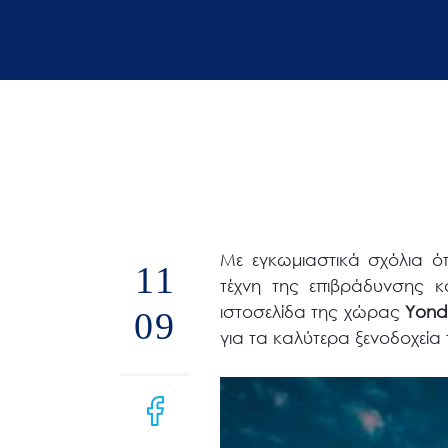
άτομα
με
προβλήματα
όρασης
που
χρησιμοποιούν
πρόγραμμα
ανάγνωσης
οθόνης
Με εγκωμιαστικά σχόλια ό
Πατήστε
11
τέχνη της επιβράδυνσης κ
Control-
ιστοσελίδα της χώρας
Y
ond
09
F10
για τα καλύτερα ξενοδοχεία τ
για
να
ανοίξετε
ένα