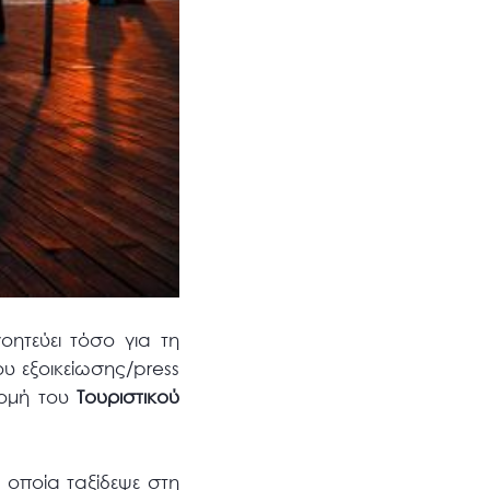
οητεύει τόσο για τη
ου εξοικείωσης/press
ρομή του
Τουριστικού
η οποία ταξίδεψε στη