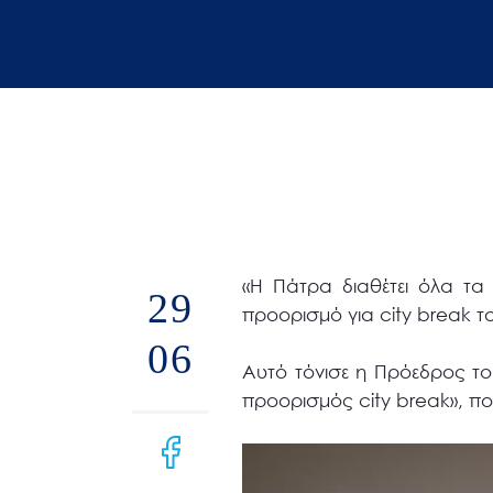
άτομα
με
προβλήματα
όρασης
που
χρησιμοποιούν
πρόγραμμα
ανάγνωσης
οθόνης
«Η Πάτρα διαθέτει όλα τα σ
Πατήστε
29
προορισμό για city break τ
Control-
06
F10
Αυτό τόνισε η Πρόεδρος το
για
προορισμός city break», πο
να
ανοίξετε
ένα