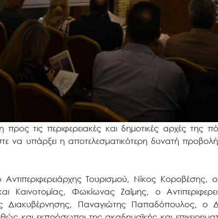
προς τις περιφερειακές και δημοτικές αρχές της πό
στε να υπάρξει η αποτελεσματικότερη δυνατή προβολ
o Αντιπεριφερειάρχης Τουρισμού, Νίκος Κοροβέσης, ο
 και Καινοτομίας, Φωκίωνας Ζαΐμης, o Αντιπεριφερε
κής Διακυβέρνησης, Παναγιώτης Παπαδόπουλος, o 
αθώς και εκπρόσωποι της ακαδημαϊκής και επιχειρηματ