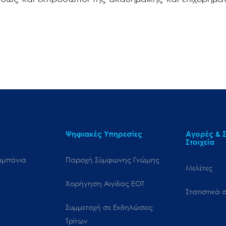
Ψηφιακές Υπηρεσίες
Αγορές & Σ
Στοιχεία
αμπάνια
Παροχή Σύμφωνης Γνώμης
Μελέτες
Χορήγηση Αιγίδας ΕΟΤ
Στατιστικά σ
Συμμετοχή σε Εκδηλώσεις
Τρίτων