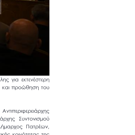
λης για εκτενέστερη
ή και προώθηση του
 Αντιπεριφερειάρχης
ιάρχης Συντονισμού
Δήμαρχος Πατρέων,
ικής κοινότητας της