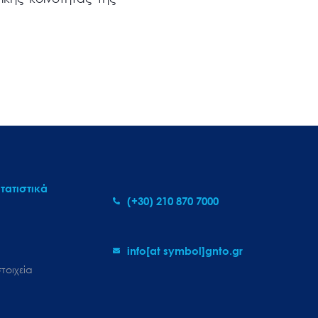
τατιστικά
(+30) 210 870 7000
info[at symbol]gnto.gr
τοιχεία