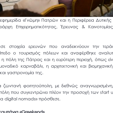
 εφημερίδα «Γνώμη» Πατρών και η Περιφέρεια Δυτικής
ειάρχη Επιχειρηματικότητας, Έρευνας & Καινοτομία
σε στοιχεία ερευνών που αναδεικνύουν την τερά
πίπεδο ο τουρισμός πόλεων και αναφέρθηκε αναλυτ
 η πόλη της Πάτρας και η ευρύτερη περιοχή, όπως είνα
οναδικό καρναβάλι, η αρχιτεκτονική και βιομηχανικ
και γαστρονομία της.
ρα ζωντανή φοιτητούπολη, με διεθνώς αναγνωρισμένη, 
πόλη που συγκεντρώνει πλέον την προσοχή των start u
για digital nomads» πρόσθεσε.
καμπάνια «Greekend»