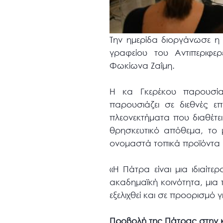
Την ημερίδα διοργάνωσε η
γραφείου του Αντιπεριφερ
Φωκίωνα Ζαΐμη.
Η κα Γκερέκου παρουσία
παρουσιάζει σε διεθνές ε
πλεονεκτήματα που διαθέτει
θρησκευτικό απόθεμα, το μ
ονομαστά τοπικά προϊόντα 
«H Πάτρα είναι μια ιδιαίτε
ακαδημαϊκή κοινότητα, μια 
εξελιχθεί και σε προορισμό 
Προβολή της Πάτρας στην 