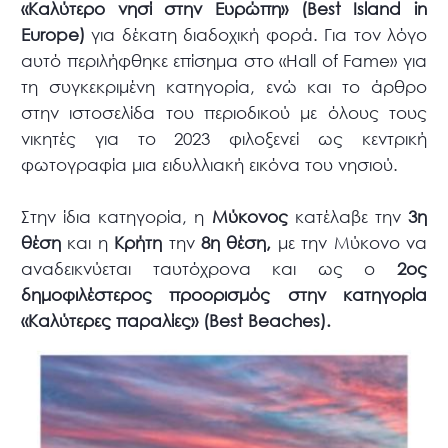
«Καλύτερο νησί στην Ευρώπη» (Best Island in
Europe)
για δέκατη διαδοχική φορά. Για τον λόγο
αυτό περιλήφθηκε επίσημα στο «Hall of Fame» για
τη συγκεκριμένη κατηγορία, ενώ και το άρθρο
στην ιστοσελίδα του περιοδικού με όλους τους
νικητές για το 2023 φιλοξενεί ως κεντρική
φωτογραφία μια ειδυλλιακή εικόνα του νησιού.
Στην ίδια κατηγορία, η
Μύκονος
κατέλαβε την
3η
θέση
και η
Κρήτη
την
8η θέση,
με την Μύκονο να
αναδεικνύεται ταυτόχρονα και ως ο
2ος
δημοφιλέστερος προορισμός στην κατηγορία
«Καλύτερες παραλίες» (Best Beaches).