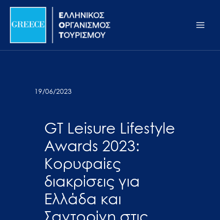
Μετάβαση
Σημείωση:
Main
στο
Αυτός
Men
περιεχόμενο
ο
ιστότοπος
περιλαμβάνει
ένα
σύστημα
19/06/2023
προσβασιμότητας.
GT Leisure Lifestyle
Awards 2023:
Κορυφαίες
διακρίσεις για
Ελλάδα και
Σαντορίνη στις