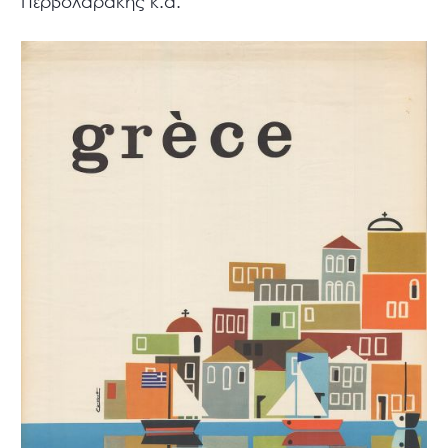
Περβολαράκης κ.ά.