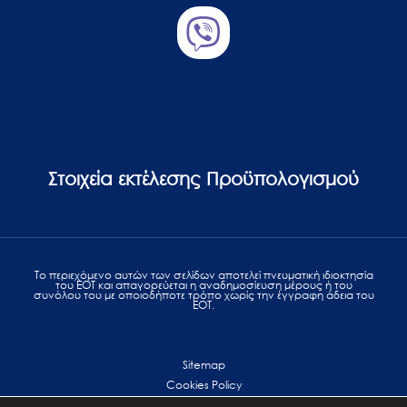
Στοιχεία εκτέλεσης Προϋπολογισμού
Το περιεχόμενο αυτών των σελίδων αποτελεί πvευματική ιδιοκτησία
του ΕΟΤ και απαγορεύεται η αναδημοσίευση μέρους ή του
συνόλου του με οποιοδήποτε τρόπο χωρίς την έγγραφη άδεια του
ΕΟΤ.
Sitemap
Cookies Policy
Personal Data Protection