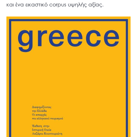
και ένα εικαστικό corpus υψηλής αξίας.