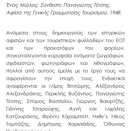
Ένας Μώλος. Σύνθεση: Παναγιώτης Τέτσης.
Αφίσα της Γενικής Γραμματείας Τουρισμού, 1948.
Ανάμεσα στους δημιουργούς των ιστορικών
αφισών και των τουριστικών φυλλαδίων του ΕΟΤ
και των προκατόχων του φορέων,
συγκαταλέγονται κορυφαία ονόματα ζωγράφων,
σχεδιαστών, φωτογράφων και λιθογράφων,
πολλοί από αυτούς έμελλε με το έργο τους να
σφραγίσουν την εποχή τους. Ενδεικτικά
αναφέρονται οι Μίμης Βιτσώρης, Αλέξανδρος
Αλεξανδράκης, Περικλής Βυζάντιος, Παναγιώτης
Τέτσης, Σπύρος Βασιλείου, Γιώργος Βακιρτζής,
Γιάννης Τσαρούχης, Αγνή και Μιχάλης
Κατζουράκης, Φρέντυ Κάραμποττ, Nelly’s, Νίκος
Τομπάζης, Δημήτρης Χαρισιάδης, Όθωνας