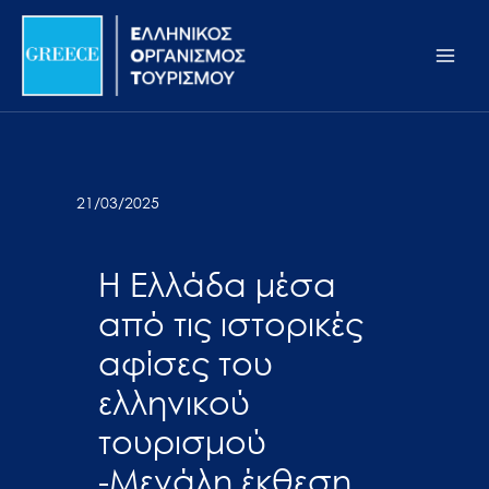
Μετάβαση
Σημείωση:
Main
στο
Αυτός
Men
περιεχόμενο
ο
ιστότοπος
περιλαμβάνει
ένα
σύστημα
21/03/2025
προσβασιμότητας.
Η Ελλάδα μέσα
από τις ιστορικές
αφίσες του
ελληνικού
τουρισμού
-Μεγάλη έκθεση