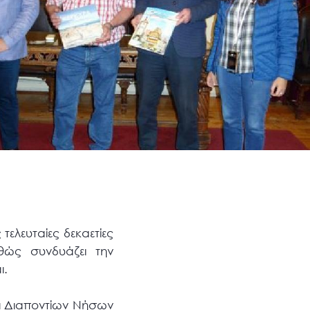
ελευταίες δεκαετίες
αθώς συνδυάζει την
ι.
αι Διαποντίων Νήσων