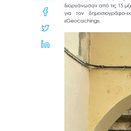
μενού
διοργάνωσαν από τις 15 μέχρ
προσβασιμότητας.
για τον δημοσιογράφο-εκ
«Geocaching».