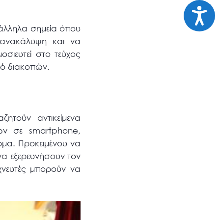
Προσι
τάλληλα σημεία όπου
ς ανακάλυψη και να
σιευτεί στο τεύχος
μό διακοπών.
ζητούν αντικείμενα
ών σε smartphone,
ρμα. Προκειμένου να
να εξερευνήσουν τον
χνευτές μπορούν να