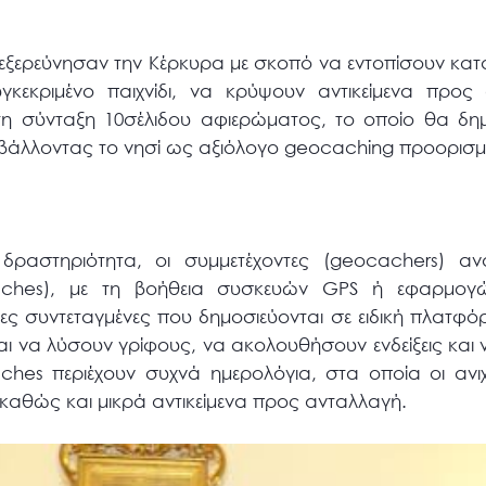
ι εξερεύνησαν την Κέρκυρα με σκοπό να εντοπίσουν κα
υγκεκριμένο παιχνίδι, να κρύψουν αντικείμενα προ
τη σύνταξη 10σέλιδου αφιερώματος, το οποίο θα δημο
ροβάλλοντας το νησί ως αξιόλογο geocaching προορισ
ραστηριότητα, οι συμμετέχοντες (geocachers) ανα
aches), με τη βοήθεια συσκευών GPS ή εφαρμογ
ς συντεταγμένες που δημοσιεύονται σε ειδική πλατφό
αι να λύσουν γρίφους, να ακολουθήσουν ενδείξεις και 
ches περιέχουν συχνά ημερολόγια, στα οποία οι ανι
καθώς και μικρά αντικείμενα προς ανταλλαγή.