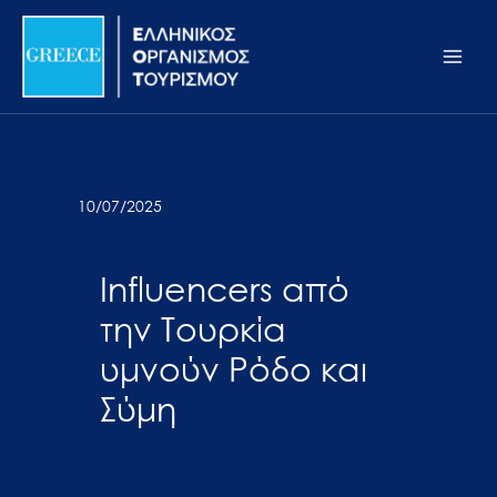
Μετάβαση
Σημείωση:
Main
στο
Αυτός
Men
περιεχόμενο
ο
ιστότοπος
περιλαμβάνει
ένα
σύστημα
10/07/2025
προσβασιμότητας.
Influencers από
την Τουρκία
υμνούν Ρόδο και
Σύμη