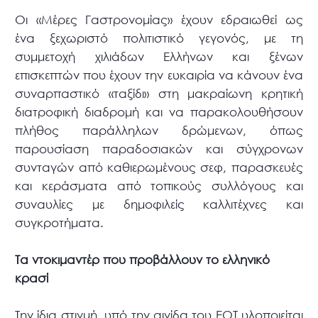
Οι «Μέρες Γαστρονομίας» έχουν εδραιωθεί ως
ένα ξεχωριστό πολιτιστικό γεγονός, με τη
συμμετοχή χιλιάδων Ελλήνων και ξένων
επισκεπτών που έχουν την ευκαιρία να κάνουν ένα
συναρπαστικό «ταξίδι» στη μακραίωνη κρητική
διατροφική διαδρομή και να παρακολουθήσουν
πλήθος παράλληλων δρώμενων, όπως
παρουσίαση παραδοσιακών και σύγχρονων
συνταγών από καθιερωμένους σεφ, παρασκευές
και κεράσματα από τοπικούς συλλόγους και
συναυλίες με δημοφιλείς καλλιτέχνες και
συγκροτήματα.
Τα ντοκιμαντέρ που προβάλλουν το ελληνικό
κρασί
Την ίδια στιγμή, υπό την αιγίδα του ΕΟΤ υλοποιείται