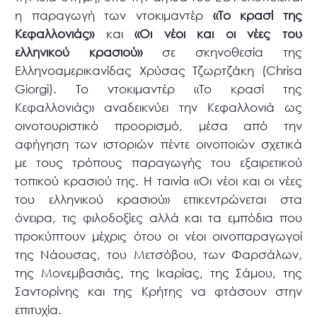
η παραγωγή των ντοκιμαντέρ
«Το κρασί της
Κεφαλλονιάς»
και
«Οι νέοι και οι νέες του
ελληνικού κρασιού»
σε σκηνοθεσία της
Ελληνοαμερικανίδας Χρύσας Τζωρτζάκη (Chrisa
Giorgi). Το ντοκιμαντέρ «Το κρασί της
Κεφαλλονιάς» αναδεικνύει την Κεφαλλονιά ως
οινοτουριστικό προορισμό, μέσα από την
αφήγηση των ιστοριών πέντε οινοποιών σχετικά
με τους τρόπους παραγωγής του εξαιρετικού
τοπικού κρασιού της. Η ταινία «Οι νέοι και οι νέες
του ελληνικού κρασιού» επικεντρώνεται στα
όνειρα, τις φιλοδοξίες αλλά και τα εμπόδια που
προκύπτουν μέχρις ότου οι νέοι οινοπαραγωγοί
της Νάουσας, του Μετσόβου, των Φαρσάλων,
της Μονεμβασιάς, της Ικαρίας, της Σάμου, της
Σαντορίνης και της Κρήτης να φτάσουν στην
επιτυχία.