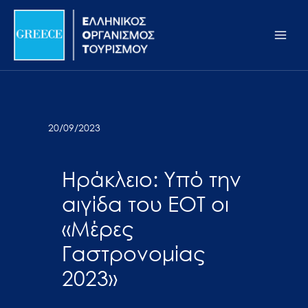
Μετάβαση
Σημείωση:
Main
στο
Αυτός
Men
περιεχόμενο
ο
ιστότοπος
περιλαμβάνει
ένα
σύστημα
20/09/2023
προσβασιμότητας.
Ηράκλειο: Υπό την
αιγίδα του ΕΟΤ οι
«Μέρες
Γαστρονομίας
2023»