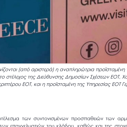
κονίζονται (από αριστερά) η αναπληρώτρια προϊσταμένη
το στέλεχος της Διεύθυνσης Δημοσίων Σχέσεων ΕΟΤ, Χ
περιπτέρου EOT, και η προϊσταμένη της Υπηρεσίας ΕΟΤ Γ
οτέλεσμα των συντονισμένων προσπαθειών των αρμ
 των επαγγελματιών του κλάδου, καθώς και της στοχ