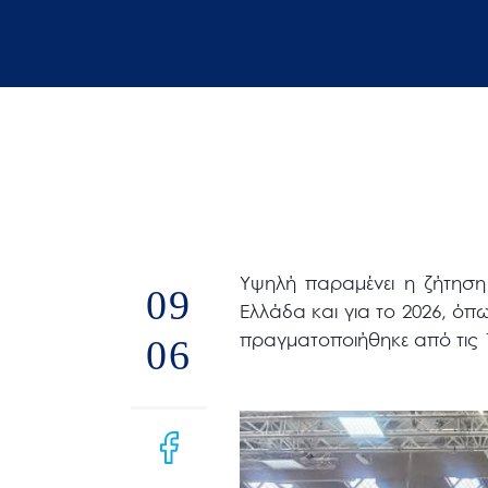
άτομα
με
προβλήματα
όρασης
που
χρησιμοποιούν
πρόγραμμα
ανάγνωσης
οθόνης
Υψηλή παραμένει η ζήτηση
Πατήστε
09
Ελλάδα και για το 2026, ό
Control-
πραγματοποιήθηκε από τις 1
06
F10
για
να
ανοίξετε
ένα