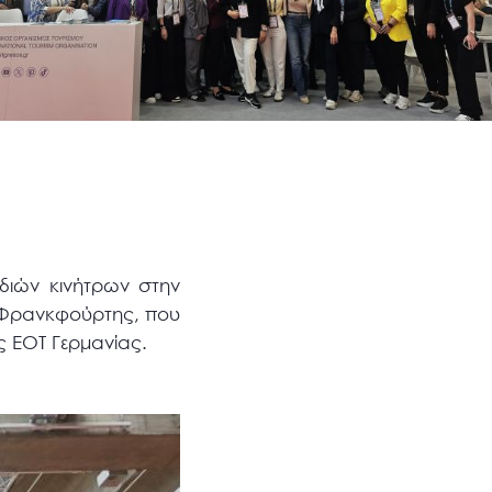
διών κινήτρων στην
Χ Φρανκφούρτης, που
ς ΕΟΤ Γερμανίας.