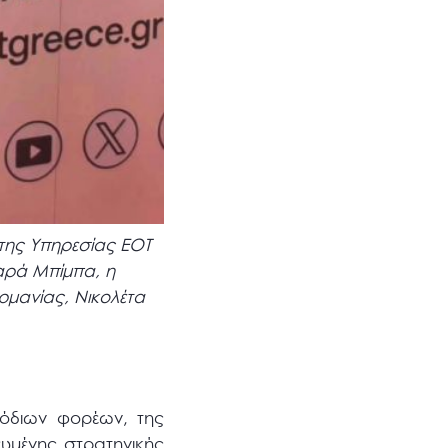
 της Υπηρεσίας ΕΟΤ
αρά Μπίμπα, η
ερμανίας, Νικολέτα
όδιων φορέων, της
ευμένης στρατηγικής