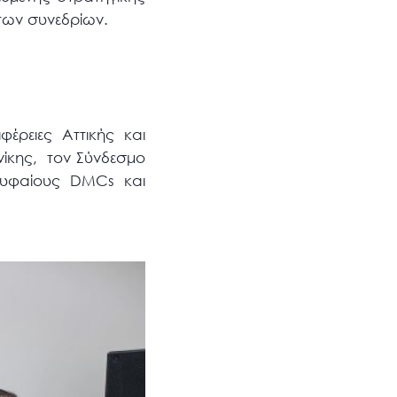
 των συνεδρίων.
έρειες Αττικής και
νίκης, τον Σύνδεσμο
ρυφαίους DMCs και