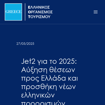
Μετάβαση
Σημείωση:
Main
στο
Αυτός
Men
περιεχόμενο
ο
ιστότοπος
περιλαμβάνει
ένα
σύστημα
27/05/2025
προσβασιμότητας.
Jet2 για το 2025:
Αύξηση θέσεων
προς Ελλάδα και
προσθήκη νέων
ελληνικών
προορισμών