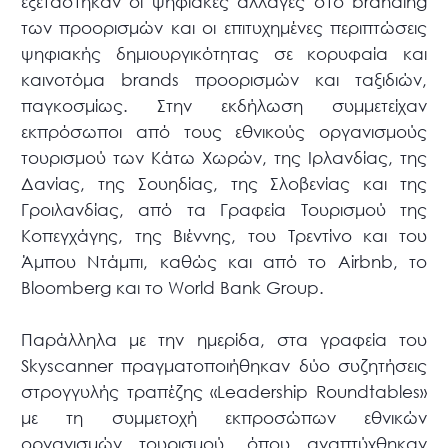
εξετάστηκαν οι ψηφιακές αλλαγές στο branding
των προορισμών και οι επιτυχημένες περιπτώσεις
ψηφιακής δημιουργικότητας σε κορυφαία και
καινοτόμα brands προορισμών και ταξιδιών,
παγκοσμίως. Στην εκδήλωση συμμετείχαν
εκπρόσωποι από τους εθνικούς οργανισμούς
τουρισμού των Κάτω Χωρών, της Ιρλανδίας, της
Δανίας, της Σουηδίας, της Σλοβενίας και της
Γροιλανδίας, από τα Γραφεία Τουρισμού της
Κοπεγχάγης, της Βιέννης, του Τρεντίνο και του
Άμπου Ντάμπι, καθώς και από το Airbnb, το
Bloomberg και το World Bank Group.
Παράλληλα με την ημερίδα, στα γραφεία του
Skyscanner πραγματοποιήθηκαν δύο συζητήσεις
στρογγυλής τραπέζης «Leadership Roundtables»
με τη συμμετοχή εκπροσώπων εθνικών
οργανισμών τουρισμού, όπου αναπτύχθηκαν