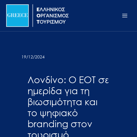
Μετάβαση
Σημείωση:
Main
στο
Αυτός
Men
περιεχόμενο
ο
ιστότοπος
περιλαμβάνει
ένα
σύστημα
19/12/2024
προσβασιμότητας.
Λονδίνο: O ΕΟΤ σε
ημερίδα για τη
βιωσιμότητα και
το ψηφιακό
branding στον
τουρισμό