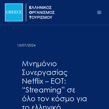
Μετάβαση
Σημείωση:
Main
στο
Αυτός
Men
περιεχόμενο
ο
ιστότοπος
περιλαμβάνει
ένα
σύστημα
13/07/2024
προσβασιμότητας.
Μνημόνιο
Συνεργασίας
Netflix – ΕΟΤ:
“Streaming” σε
όλο τον κόσμο για
το ελληνικό