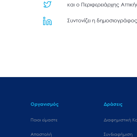
μενού
και ο Περιφερειάρχης Αττική
προσβασιμότητας.
Συντονίζει η δημοσιογράφος
Οργανισμός
Δράσεις
Ποιοι είμαστε
Διαφημιστική Κ
Αποστολή
Συνδιαφήμιση