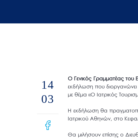
άτομα
με
προβλήματα
όρασης
που
χρησιμοποιούν
πρόγραμμα
ανάγνωσης
οθόνης
Ο Γενικός Γραμματέας του
14
Πατήστε
εκδήλωση που διοργανώνει 
Control-
με θέμα «Ο Ιατρικός Τουρισ
03
F10
για
Η εκδήλωση θα πραγματοποι
να
Ιατρικού Αθηνών, στο Κεφα
ανοίξετε
ένα
Θα μιλήσουν επίσης ο Διε