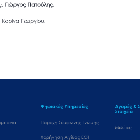
ς,
Γιώργος Πατούλης.
 Κορίνα Γεωργίου.
Ψηφιακές Υπηρεσίες
Αγορές & Σ
Στοιχεία
αμπάνια
Παροχή Σύμφωνης Γνώμης
Μελέτες
Χορήγηση Αιγίδας ΕΟΤ