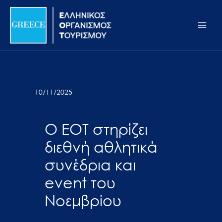
Μετάβαση
Σημείωση:
Main
στο
Αυτός
Men
περιεχόμενο
ο
ιστότοπος
περιλαμβάνει
ένα
σύστημα
10/11/2025
προσβασιμότητας.
Ο ΕΟΤ στηρίζει
διεθνή αθλητικά
συνέδρια και
event του
Νοεμβρίου