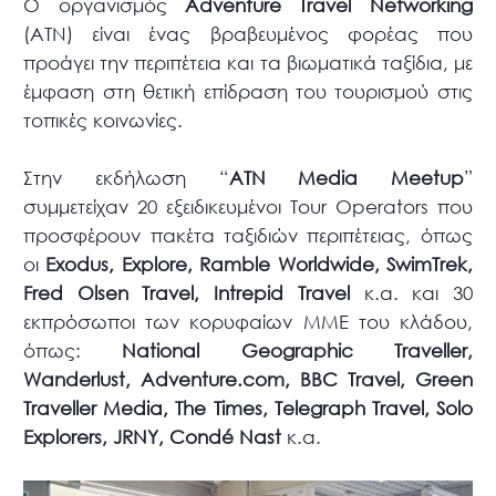
Ο οργανισμός
Adventure Travel Networking
(ATN) είναι ένας βραβευμένος φορέας που
προάγει την περιπέτεια και τα βιωματικά ταξίδια, με
έμφαση στη θετική επίδραση του τουρισμού στις
τοπικές κοινωνίες.
Στην εκδήλωση “
ATN
Media Meetup
”
συμμετείχαν 20 εξειδικευμένοι Tour Operators που
προσφέρουν πακέτα ταξιδιών περιπέτειας, όπως
οι
Ε
xodus
,
Explore
,
Ramble
Worldwide
,
SwimTrek
,
Fred
Olsen
Travel
,
Intrepid
Travel
κ.α. και 30
εκπρόσωποι των κορυφαίων MME του κλάδου,
όπως:
National
Geographic
Traveller
,
Wanderlust
,
Adventure
.
com
,
BBC
Travel
,
Green
Traveller
Media
,
The
Times
,
Telegraph
Travel
,
Solo
Explorers
,
JRNY
,
Cond
é
Nast
κ.α.