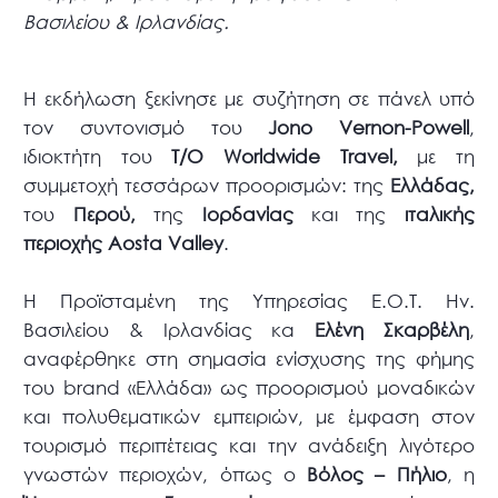
Βασιλείου & Ιρλανδίας.
Η εκδήλωση ξεκίνησε με συζήτηση σε πάνελ υπό
τον συντονισμό του
Jono Vernon-Powell
,
ιδιοκτήτη του
T
/
O
Worldwide
Travel
,
με τη
συμμετοχή τεσσάρων προορισμών: της
Ελλάδας,
του
Περού,
της
Ιορδανίας
και της
ιταλικής
περιοχής Aosta Valley
.
Η Προϊσταμένη της Υπηρεσίας Ε.Ο.Τ. Ην.
Βασιλείου & Ιρλανδίας κα
Ελένη Σκαρβέλη
,
αναφέρθηκε στη σημασία ενίσχυσης της φήμης
του brand «Ελλάδα» ως προορισμού μοναδικών
και πολυθεματικών εμπειριών, με έμφαση στον
τουρισμό περιπέτειας και την ανάδειξη λιγότερο
γνωστών περιοχών, όπως ο
Βόλος – Πήλιο
, η