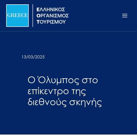
Μετάβαση
Σημείωση:
Main
στο
Αυτός
Men
περιεχόμενο
ο
ιστότοπος
περιλαμβάνει
ένα
σύστημα
13/03/2025
προσβασιμότητας.
Ο Όλυμπος στο
επίκεντρο της
διεθνούς σκηνής