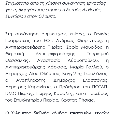
Στιγμιότυπο από τη χθεσινή συνάντηση εργασίας
για τη διοργάνωση ετήσιου ή διετούς Διεθνούς
Συνεδρίου στον Όλυμπο.
Στη συνάντηση συμμετείχαν, επίσης, ο Γενικός
Γραμματέας του ΕΟΤ, Ανδρέας Φιορεντίνος, η
Αντιπεριφερειάρχης Πιερίας, Σοφία Μαυρίδου, η
Θεματική Αντιπεριφερειάρχης Τουρισμού
Θεσσαλίας, Αναστασία Αδαμοπούλου, η
Αντιπεριφερειάρχης Λάρισας, Μαρία Γαλλιού, ο
Δήμαρχος Δίου-Ολύμπου, Βαγγέλης Γερολιόλιος,
ο Αναπληρωτής Δήμαρχος Ελασσόνας,
Δημήτρης Καρανίκας, ο Πρόεδρος του ΠΟΤΑΠ-
DMO Πιερίας, Γιώργος Καραλής, και ο Πρόεδρος
του Επιμελητηρίου Πιερίας, Κώστας Πίτσιας.
Ο Όλυμπος διεθνής κόμβος επιστημών, τεχνών