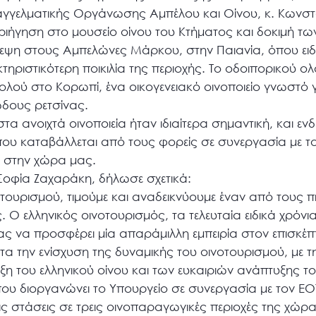
αγγελματικής Οργάνωσης Αμπέλου και Οίνου, κ. Κωνστ
ριήγηση στο μουσείο οίνου του Κτήματος και δοκιμή τω
κεψη στους Αμπελώνες Μάρκου, στην Παιανία, όπου ει
τηριστικότερη ποικιλία της περιοχής. Το οδοιπορικού 
ολού στο Κορωπί, ένα οικογενειακό οινοποιείο γνωστό γ
δους ρετσίνας.
 ανοιχτά οινοποιεία ήταν ιδιαίτερα σημαντική, και ενδει
ου καταβάλλεται από τους φορείς σε συνεργασία με το
ύ στην χώρα μας.
οφία Ζαχαράκη, δήλωσε σχετικά:
ουρισμού, τιμούμε και αναδεικνύουμε έναν από τους π
Ο ελληνικός οινοτουρισμός, τα τελευταία ειδικά χρόνια,
ς να προσφέρει μία απαράμιλλη εμπειρία στον επισκέπ
τα την ενίσχυση της δυναμικής του οινοτουρισμού, με τη
ξη του ελληνικού οίνου και των ευκαιριών ανάπτυξης το
ου διοργανώνει το Υπουργείο σε συνεργασία με τον ΕΟΤ 
ρεις στάσεις σε τρεις οινοπαραγωγικές περιοχές της χώ