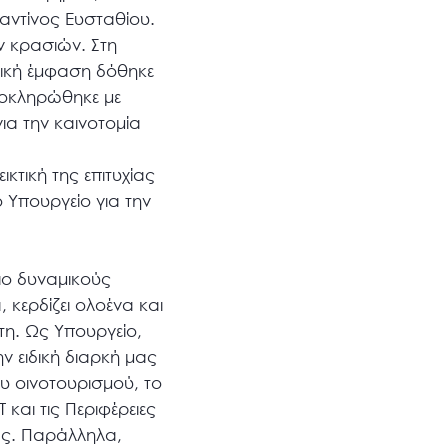
αντίνος Ευσταθίου.
ν κρασιών. Στη
δική έμφαση δόθηκε
ολοκληρώθηκε με
ια την καινοτομία
κτική της επιτυχίας
 Υπουργείο για την
ιο δυναμικούς
 κερδίζει ολοένα και
τη. Ως Υπουργείο,
ν ειδική διαρκή μας
υ οινοτουρισμού, το
και τις Περιφέρειες
ρας. Παράλληλα,