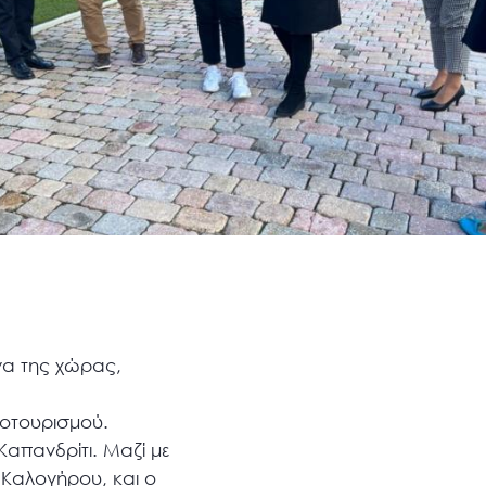
να της χώρας,
νοτουρισμού.
απανδρίτι. Μαζί με
 Καλογήρου, και ο