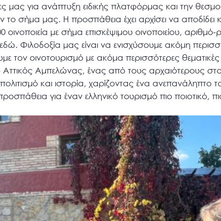
ς μας για ανάπτυξη ειδικής πλατφόρμας και την θεσμ
υν το σήμα μας. Η προσπάθεια έχει αρχίσει να αποδίδε
 οινοποιεία με σήμα επισκέψιμου οινοποιείου, αριθμό-
δώ. Φιλοδοξία μας είναι να ενισχύσουμε ακόμη περισσ
με τον οινοτουρισμό με ακόμα περισσότερες θεματικές 
 ο Αττικός Αμπελώνας, ένας από τους αρχαιότερους στ
ολιτισμό και ιστορία, χαρίζοντας ένα ανεπανάληπτο ταξ
προσπάθεια για έναν ελληνικό τουρισμό πιο ποιοτικό, π