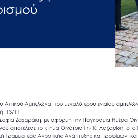
ρισμού
ου Αττικού Αμπελώνα, του μεγαλύτερου ενιαίου αμπελώ
ή 13/11
Σοφία Ζαχαράκη, με αφορμή την Παγκόσμια Ημέρα Οι
 αποτέλεσε το κτήμα Οινότρια Γη- Κ. Λαζαρίδη, στο Κ
ική Γραμματέας Αγροτικής Ανάπτυξης και Τροφίμων, κα