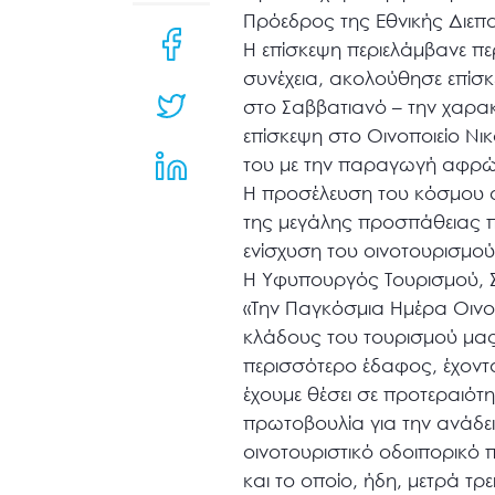
μενού
Πρόεδρος της Εθνικής Διεπ
προσβασιμότητας.
Η επίσκεψη περιελάμβανε πε
συνέχεια, ακολούθησε επίσ
στο Σαββατιανό – την χαρακ
επίσκεψη στο Οινοποιείο Νικ
του με την παραγωγή αφρώ
Η προσέλευση του κόσμου στα
της μεγάλης προσπάθειας π
ενίσχυση του οινοτουρισμο
Η Υφυπουργός Τουρισμού, Σ
«Την Παγκόσμια Ημέρα Οινοτ
κλάδους του τουρισμού μας. 
περισσότερο έδαφος, έχοντα
έχουμε θέσει σε προτεραιότη
πρωτοβουλία για την ανάδει
οινοτουριστικό οδοιπορικό π
και το οποίο, ήδη, μετρά τ