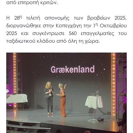
από επιτροπή κριτών.
η
Η 28
τελετή απονομής των βραβείων 2025,
η
διοργανώθηκε στην Κοπεγχάγη την 1
Οκτωβρίου
2025 και συγκέντρωσε 560 επαγγελματίες του
ταξιδιωτικού κλάδου από όλη τη χώρα.