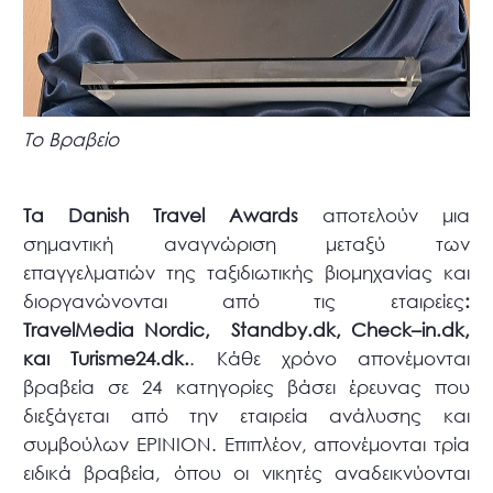
Το Βραβείο
Τα
Danish
Travel
Awards
αποτελούν μια
σημαντική αναγνώριση μεταξύ των
επαγγελματιών της ταξιδιωτικής βιομηχανίας και
διοργανώνονται από τις εταιρείες
:
TravelMedia Nordic
,
Standby
.
dk
,
Check
–
in
.
dk
,
και
Turisme
24.
dk
.
. Κάθε χρόνο απονέμονται
βραβεία σε 24 κατηγορίες βάσει έρευνας που
διεξάγεται από την εταιρεία ανάλυσης και
συμβούλων EPINION. Επιπλέον, απονέμονται τρία
ειδικά βραβεία, όπου οι νικητές αναδεικνύονται