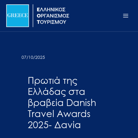
Μετάβαση
Σημείωση:
Main
στο
Αυτός
Men
περιεχόμενο
ο
ιστότοπος
περιλαμβάνει
ένα
σύστημα
07/10/2025
προσβασιμότητας.
Πρωτιά της
Ελλάδας στα
βραβεία Danish
Travel Awards
2025- Δανία