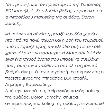
(στο μέσον), και τον προϊστάμενο της Υπηρεσίας
ΕΟΤ Ισραήλ, Δ. Βασιλειάδη (δεξιά), παρουσία του
αντιπροέδρου marketing της ομάδας, Doron
Jamchy.
«Η πολιτιστική σύνδεση μεταξύ των δύο χωρών
ήταν πάντα πολύ ισχυρή και η ροή του τουρισμού
από το Ισραήλ προς την Ελλάδα αυξάνεται κάθε
χρόνο όλο και περισσότερο. Η Maccabi Tel Aviv
είναι ένα ισχυρό brand που μπορεί να συμβάλει
προς αυτή την κατεύθυνση σε πολύ σημαντικό
βαθμό»
είπε μετά την υπογραφή της συμφωνίας ο
προϊστάμενος της Υπηρεσίας ΕΟΤ Ισραήλ,
Δημήτρης Βασιλειάδης.
Από την πλευρά του, ο θρυλικός παλιός παίκτης
της ομάδας, Doron Jamchy, σήμερα
αντιπρόεδρος marketing της ομάδας, δήλωσε: «
Η