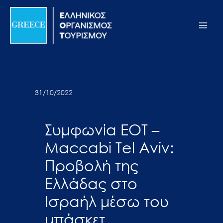
Μετάβαση
Σημείωση:
Main
στο
Αυτός
Men
περιεχόμενο
ο
ιστότοπος
περιλαμβάνει
ένα
σύστημα
31/10/2022
προσβασιμότητας.
Συμφωνία ΕΟΤ –
Maccabi Tel Aviv:
Προβολή της
Ελλάδας στο
Ισραήλ μέσω του
μπάσκετ