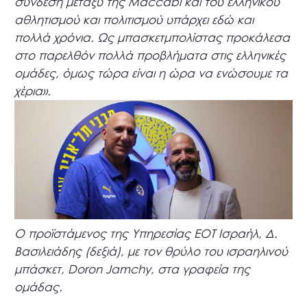
σύνδεση μεταξύ της Maccabi και του ελληνικού
αθλητισμού και πολιτισμού υπάρχει εδώ και
πολλά χρόνια. Ως μπασκετμπολίστας προκάλεσα
στο παρελθόν πολλά προβλήματα στις ελληνικές
ομάδες, όμως τώρα είναι η ώρα να ενώσουμε τα
χέρια».
Ο προϊστάμενος της Υπηρεσίας ΕΟΤ Ισραήλ, Δ.
Βασιλειάδης (δεξιά), με τον θρύλο του ισραηλινού
μπάσκετ, Doron Jamchy, στα γραφεία της
ομάδας.