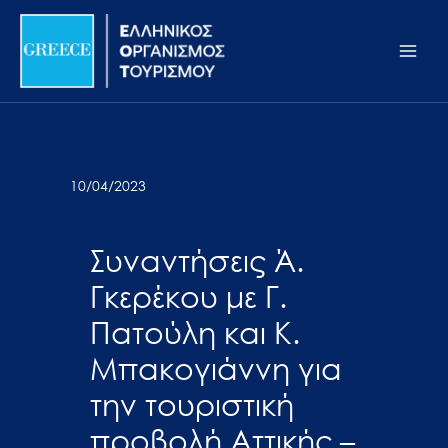
Μετάβαση
Σημείωση:
Main
στο
Αυτός
Men
περιεχόμενο
ο
ιστότοπος
περιλαμβάνει
ένα
σύστημα
10/04/2023
προσβασιμότητας.
Συναντήσεις Ά.
Γκερέκου με Γ.
Πατούλη και Κ.
Μπακογιάννη για
την τουριστική
προβολή Αττικής –