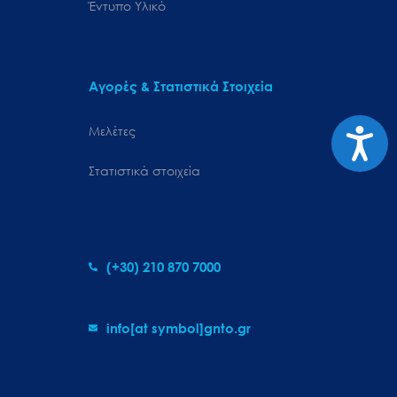
Έντυπο Υλικό
Αγορές & Στατιστικά Στοιχεία
Προσιτ
Μελέτες
Στατιστικά στοιχεία
(+30) 210 870 7000
info[at symbol]gnto.gr