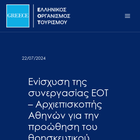
Μετάβαση
Σημείωση:
Main
στο
Αυτός
Men
περιεχόμενο
ο
ιστότοπος
περιλαμβάνει
ένα
σύστημα
22/07/2024
προσβασιμότητας.
Ενίσχυση της
συνεργασίας ΕΟΤ
– Αρχιεπισκοπής
Αθηνών για την
προώθηση του
θρησκευτικού