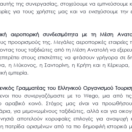
 αυτής της συνεργασίας, στοχεύουμε να εμπνεύσουμε κ
ειρίες για τους χρήστες μας και να ενισχύσουμε την 
ετική αεροπορική συνδεσιμότητα με τη Μέση Ανατ
υς προορισμούς της. Μεγάλες αεροπορικές εταιρείες 
νοντας τους ταξιδιώτες από τη Μέση Ανατολή να εξερε
ιτρέπει στους επισκέπτες να φτάσουν γρήγορα σε δημ
, η Μύκονος, η Σαντορίνη, η Κρήτη και η Κέρκυρα, 
ική εμπειρία.
νικός Γραμματέας του Ελληνικού Οργανισμού Τουρισ
ύμενοι που συνεργαζόμαστε με το Wego, μια από τι
το αραβικό κοινό. Στόχος μας είναι να προωθήσο
άρια, για μεμονωμένους ταξιδιώτες, αλλά και για οικογ
 νησιά αποτελούν κορυφαίες επιλογές για αναψυχή
 η πατρίδα ορισμένων από τα πιο δημοφιλή ιστορικά 