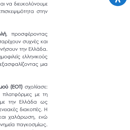
αι να διευκολύνουμε
επισκεψιμότητα στην
ολή
, προσφέροντας
παρέχουν συχνές και
υνήσουν την Ελλάδα.
οφιλείς ελληνικούς
εξασφαλίζοντας μια
μού (ΕΟΤ)
σχολίασε:
ς πλατφόρμες με τη
υμε την Ελλάδα ως
ενειακές διακοπές. Η
 και χαλάρωση, ενώ
μνημεία παγκοσμίως.