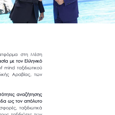
λατφόρμα στη Μέση
σία με τον Ελληνικό
f mind ταξιδιωτικού
ικής Αραβίας, των
ατότητες αναζήτησης
λάδα ως τον απόλυτο
σφορές, ταξιδιωτικά
τους ταξιδιώτες των