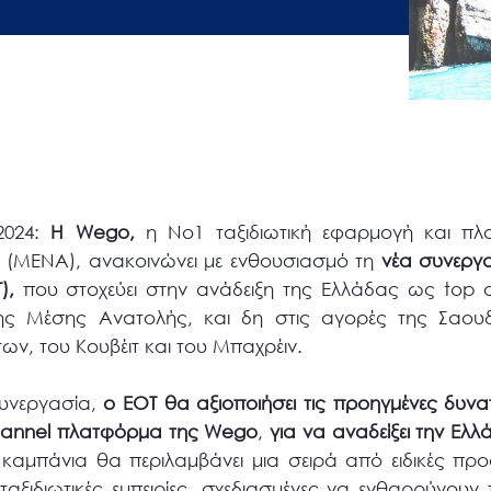
2024:
Η
Wego
,
η Νο1 ταξιδιωτική εφαρμογή και π
ή (MENA), ανακοινώνει με ενθουσιασμό τη
νέα συνεργα
),
που στοχεύει στην ανάδειξη της Ελλάδας ως top o
ης Μέσης Ανατολής, και δη στις αγορές της Σαουδ
ν, του Κουβέιτ και του Μπαχρέιν.
συνεργασία,
ο ΕΟΤ θα αξιοποιήσει τις προηγμένες δυν
annel
πλατφόρμα της
Wego
,
για να αναδείξει την Ελ
καμπάνια θα περιλαμβάνει μια σειρά από ειδικές προ
ταξιδιωτικές εμπειρίες, σχεδιασμένες να ενθαρρύνουν 