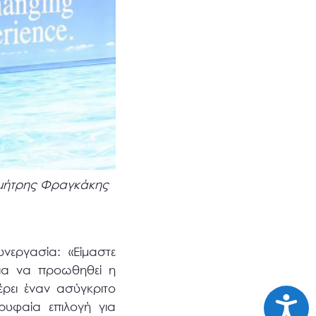
ημήτρης Φραγκάκης
νεργασία: «Είμαστε
για να προωθηθεί η
ρει έναν ασύγκριτο
Προσι
ρυφαία επιλογή για