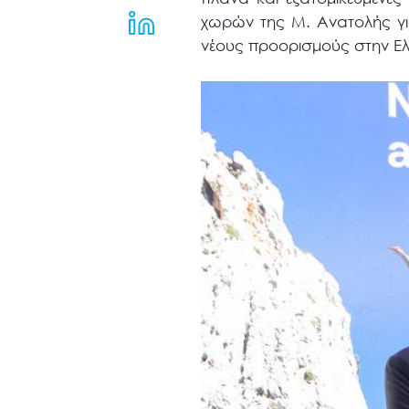
μενού
χωρών της Μ. Ανατολής γι
προσβασιμότητας.
νέους προορισμούς στην Ε