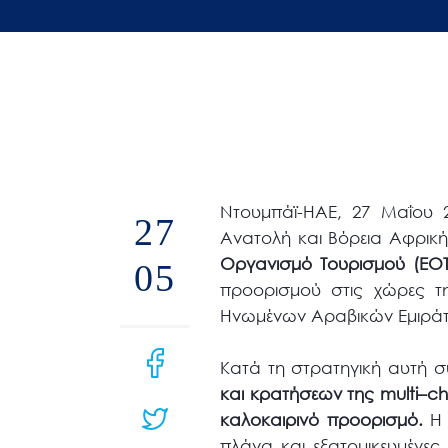
άτομα
με
προβλήματα
όρασης
που
χρησιμοποιούν
πρόγραμμα
Ντουμπάϊ-ΗΑΕ, 27 Μαΐου 
ανάγνωσης
27
Ανατολή και Βόρεια Αφρικ
οθόνης
Οργανισμό Τουρισμού (ΕΟΤ
05
Πατήστε
προορισμού στις χώρες τ
Control-
Ηνωμένων Αραβικών Εμιράτω
F10
για
Κατά τη στρατηγική αυτή 
να
και κρατήσεων της
multi
–
ch
ανοίξετε
καλοκαιρινό προορισμό.
Η 
ένα
πλάνα και εξατομικευμένες 