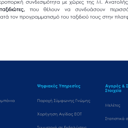
εροπορική συνδεσιμότητα με χώρες της Μ. Ανατολή
ξιδιώτες,
που θέλουν να συνδυάσουν περισσό
 κατά τον προγραμματισμό του ταξιδιού τους στην πλα
Ψηφιακές Υπηρεσίες
Αγορές & Σ
Στοιχεία
αμπάνια
Παροχή Σύμφωνης Γνώμης
Μελέτες
Χορήγηση Αιγίδας ΕΟΤ
Στατιστικά σ
Συμμετοχή σε Εκδηλώσεις