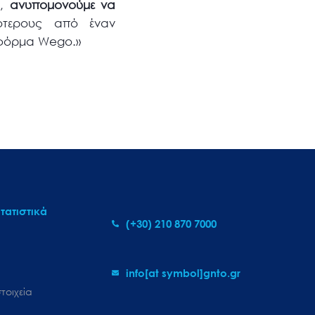
ς,
ανυπομονούμε να
τερους από έναν
τφόρμα Wego.»
τατιστικά
(+30) 210 870 7000
info[at symbol]gnto.gr
τοιχεία