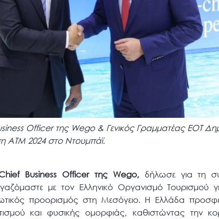
iness Officer της Wego & Γενικός Γραμματέας ΕΟΤ Δ
ση ΑΤΜ 2024 στο Ντουμπάϊ.
Chief
Business
Officer
της
Wego
,
δήλωσε για τη συ
ργαζόμαστε με τον Ελληνικό Οργανισμό Τουρισμού 
ιωτικός προορισμός στη Μεσόγειο. Η Ελλάδα προσφέ
τισμού και φυσικής ομορφιάς, καθιστώντας την κο