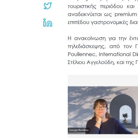
μενού
τουριστικής περιόδου και
προσβασιμότητας.
αναδεικνύεται ως premium
επιπέδου γαστρονομικές διακ
Η ανακοίνωση για την έντ
τηλεδιάσκεψης, από τον 
Poullennec, International 
Στέλιου Αγγελούδη, και της