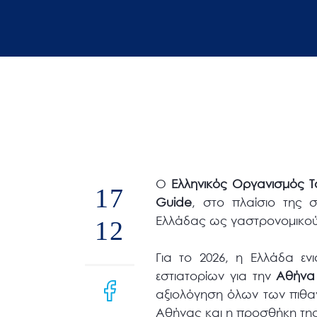
άτομα
με
προβλήματα
όρασης
που
χρησιμοποιούν
πρόγραμμα
ανάγνωσης
οθόνης
Ο
Ελληνικός Οργανισμός Τ
Πατήστε
17
Guide
, στο πλαίσιο της σ
Control-
Ελλάδας ως γαστρονομικού
12
F10
για
Για το 2026, η Ελλάδα εν
να
εστιατορίων για την
Αθήνα
ανοίξετε
αξιολόγηση όλων των πιθανώ
ένα
Αθήνας και η προσθήκη της