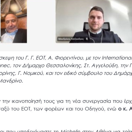
κεψη του Γ. Γ. ΕΟΤ, Α. Φιορεντίνου, με τον International
nnec, τον Δήμαρχο Θεσσαλονίκης, Στ. Αγγελούδη, την 
ρίνης, Γ. Νομικού, και τον ειδικό σύμβουλο του Δημά
Μανδρίνο.
 την ικανοποίησή τους για τη νέα συνεργασία που έρ
αξύ του ΕΟΤ, των φορέων και του Οδηγού, ενώ
ο κ. 
νοι που υποδεχόμαστε τη Michelin στην Αθήνα για τρίτ