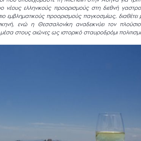
ο νέους ελληνικούς προορισμούς στη διεθνή γαστρον
ιο εμβληματικούς προορισμούς παγκοσμίως, διαθέτει μ
σκηνή, ενώ η Θεσσαλονίκη αναδεικνύει τον πλούσι
έσα στους αιώνες ως ιστορικό σταυροδρόμι πολιτισμ