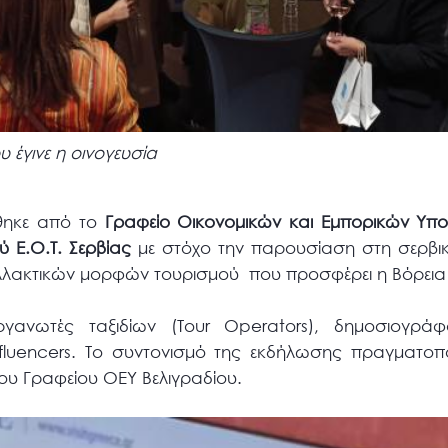
 έγινε η οινογευσία
θηκε από το
Γραφείο Οικονομικών και Εμπορικών Υπο
ύ Ε.Ο.Τ. Σερβίας
με στόχο την παρουσίαση στη σερβικ
αλλακτικών μορφών τουρισμού που προσφέρει η Βόρει
ργανωτές ταξιδίων (Tour Operators), δημοσιογράφ
nfluencers. Το συντονισμό της εκδήλωσης πραγματοπ
υ Γραφείου ΟΕΥ Βελιγραδίου.