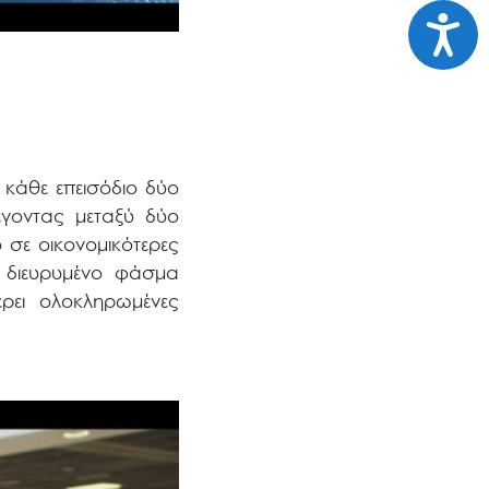
Προσι
 κάθε επεισόδιο δύο
έγοντας μεταξύ δύο
 σε οικονομικότερες
α διευρυμένο φάσμα
ρει ολοκληρωμένες