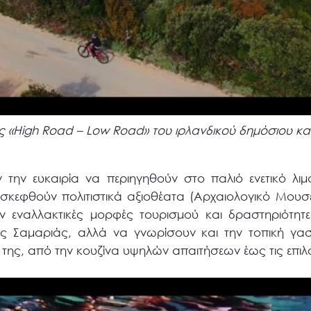
ής «High Road – Low Road» του ιρλανδικού δημόσιου κ
ν την ευκαιρία να περιηγηθούν στο παλιό ενετικό λιμ
ισκεφθούν πολιτιστικά αξιοθέατα (Αρχαιολογικό Μουσεί
ουν εναλλακτικές μορφές τουρισμού και δραστηριότη
ς Σαμαριάς, αλλά να γνωρίσουν και την τοπική γαστ
ης, από την κουζίνα υψηλών απαιτήσεων έως τις επιλογ