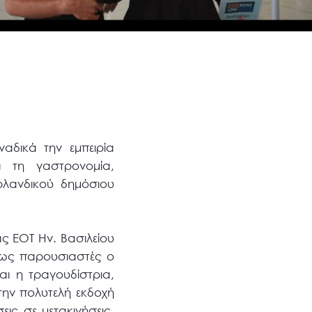
δικά την εμπειρία
ι τη γαστρονομία,
λανδικού δημόσιου
ς ΕΟΤ Ην. Βασιλείου
ν ως παρουσιαστές ο
αι η τραγουδίστρια,
την πολυτελή εκδοχή
εις σε μετακινήσεις,