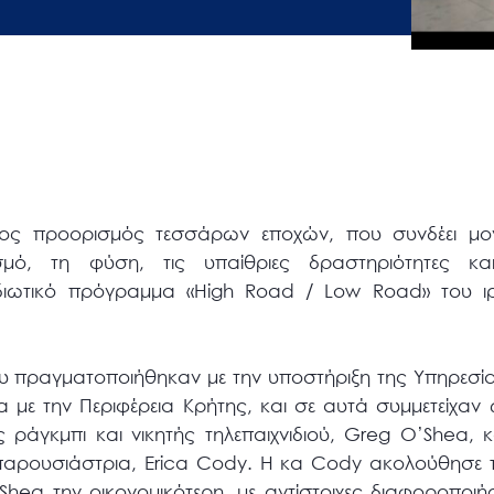
ος προορισμός τεσσάρων εποχών, που συνδέει μονα
σμό, τη φύση, τις υπαίθριες δραστηριότητες κα
διωτικό πρόγραμμα «High Road / Low Road» του ιρ
ου πραγματοποιήθηκαν με την υποστήριξη της Υπηρεσία
α με την Περιφέρεια Κρήτης, και σε αυτά συμμετείχα
 ράγκμπι και νικητής τηλεπαιχνιδιού, Greg O’Shea, κ
 παρουσιάστρια, Erica Cody. Η κα Cody ακολούθησε 
Shea την οικονομικότερη, με αντίστοιχες διαφοροποιήσ