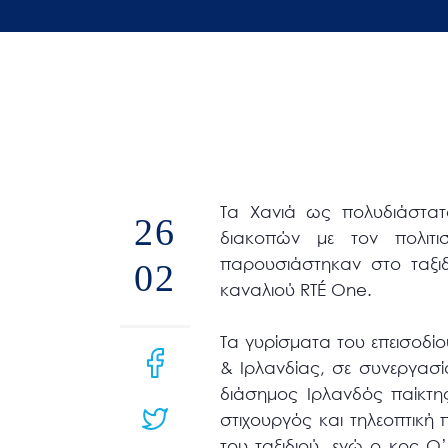
άτομα
με
προβλήματα
όρασης
που
χρησιμοποιούν
πρόγραμμα
Τα Χανιά ως πολυδιάστατ
ανάγνωσης
26
διακοπών με τον πολιτι
οθόνης
παρουσιάστηκαν στο ταξι
02
Πατήστε
καναλιού RTÉ One.
Control-
F10
Τα γυρίσματα του επεισοδί
για
& Ιρλανδίας, σε συνεργασί
να
διάσημος Ιρλανδός παίκτης
ανοίξετε
στιχουργός και τηλεοπτική
ένα
του ταξιδιού, ενώ ο κος O’