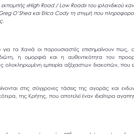
 εκπομπής «High Road / Low Road» του ιρλανδικού καν
 Greg O’Shea και Erica Cody τη στιγμή που πληροφορο
ς.
ου για τα Χανιά οι παρουσιαστές επισημαίνουν πως,
διώτη, η ομορφιά και η αυθεντικότητα του προο
 ολοκληρωμένη εμπειρία αξέχαστων διακοπών, που εν
ρίνονται στις σύγχρονες τάσεις της αγοράς και ενδυ
ικότερα, της Κρήτης, που αποτελεί έναν ιδιαίτερα αγαπ