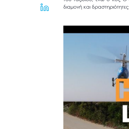
μενού
διαμονή και δραστηριότητες
προσβασιμότητας.