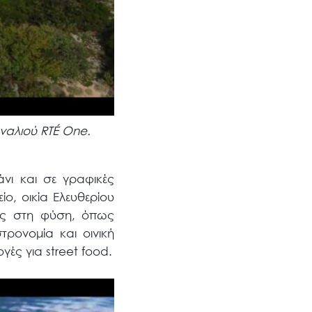
αναλιού RTÉ One.
άνι και σε γραφικές
ο, οικία Ελευθερίου
τες στη φύση, όπως
ρονομία και οινική
ές για street food.