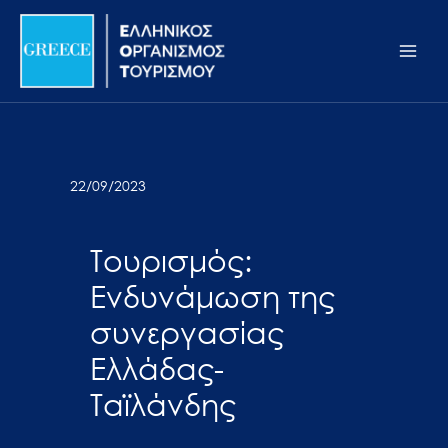
Μετάβαση
Σημείωση:
Main
στο
Αυτός
Men
περιεχόμενο
ο
ιστότοπος
περιλαμβάνει
ένα
σύστημα
22/09/2023
προσβασιμότητας.
Τουρισμός:
Ενδυνάμωση της
συνεργασίας
Ελλάδας-
Ταϊλάνδης