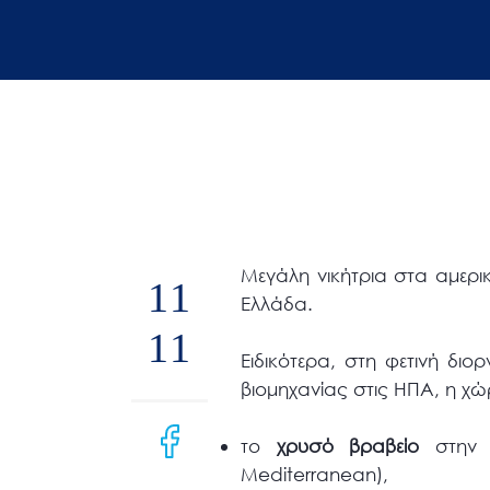
άτομα
με
προβλήματα
όρασης
που
χρησιμοποιούν
πρόγραμμα
ανάγνωσης
οθόνης
Μεγάλη νικήτρια στα αμερικ
11
Πατήστε
Ελλάδα.
Control-
11
F10
Ειδικότερα, στη φετινή δ
για
βιομηχανίας στις ΗΠΑ, η χ
να
ανοίξετε
το
χρυσό βραβείο
στην 
ένα
Mediterranean),