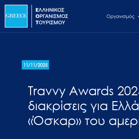
Μετάβαση
Σημείωση:
στο
Αυτός
Οργανισμός
περιεχόμενο
ο
ιστότοπος
περιλαμβάνει
ένα
σύστημα
προσβασιμότητας.
11/11/2025
Πατήστε
Control-
Travvy Awards 202
F11
για
διακρίσεις για Ελλ
να
προσαρμόσετε
«Όσκαρ» του αμερ
τον
ιστότοπο
στα