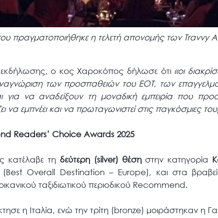
ου πραγματοποιήθηκε η τελετή απονομής των Travvy A
 εκδήλωσης, ο κος Χαροκόπος δήλωσε ότι
«οι διακρί
 αναγνώριση των προσπαθειών του ΕΟΤ, των επαγγελμα
 για να αναδείξουν τη μοναδική εμπειρία που προ
ι να εμπνέει και να πρωταγωνιστεί στις παγκόσμιες τουρι
d Readers’ Choice Awards 2025
ας κατέλαβε τη
δεύτερη (
silver
) θέση
στην κατηγορία
Κα
η
(Best Overall Destination – Europe), και στα βραβ
ρικανικού ταξιδιωτικού περιοδικού Recommend.
τησε η Ιταλία, ενώ την τρίτη (bronze) μοιράστηκαν η Γα