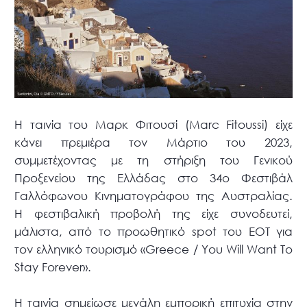
Η ταινία του Μαρκ Φιτουσί (Μarc Fitoussi) είχε
κάνει πρεμιέρα τον Μάρτιο του 2023,
συμμετέχοντας με τη στήριξη του Γενικού
Προξενείου της Ελλάδας στο 34ο Φεστιβάλ
Γαλλόφωνου Κινηματογράφου της Αυστραλίας.
Η φεστιβαλική προβολή της είχε συνοδευτεί,
μάλιστα, από το προωθητικό spot του ΕΟΤ για
τον ελληνικό τουρισμό «Greece / You Will Want To
Stay Forever».
Η ταινία σημείωσε μεγάλη εμπορική επιτυχία στην