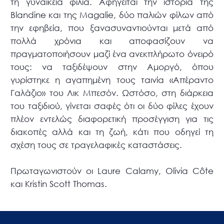
τη γυναικεία φιλία. Αφηγείται την ιστορία της
Blandine και της Magalie, δύο παλιών φίλων από
την εφηβεία, που ξανασυναντιούνται μετά από
πολλά χρόνια και αποφασίζουν να
πραγματοποιήσουν μαζί ένα ανεκπλήρωτο όνειρό
τους: να ταξιδέψουν στην Αμοργό, όπου
γυρίστηκε η αγαπημένη τους ταινία «Απέραντο
Γαλάζιο» του Λικ Μπεσόν. Ωστόσο, στη διάρκεια
του ταξιδιού, γίνεται σαφές ότι οι δύο φίλες έχουν
πλέον εντελώς διαφορετική προσέγγιση για τις
διακοπές αλλά και τη ζωή, κάτι που οδηγεί τη
σχέση τους σε τραγελαφικές καταστάσεις.
Πρωταγωνιστούν οι Laure Calamy, Olivia Côte
και Kristin Scott Thomas.