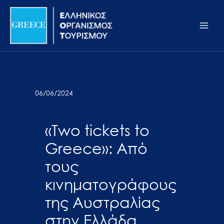
Μετάβαση
Σημείωση:
Main
στο
Αυτός
Men
περιεχόμενο
ο
ιστότοπος
περιλαμβάνει
ένα
σύστημα
06/06/2024
προσβασιμότητας.
«Two tickets to
Greece»: Από
τους
κινηματογράφους
της Αυστραλίας
στην Ελλάδα