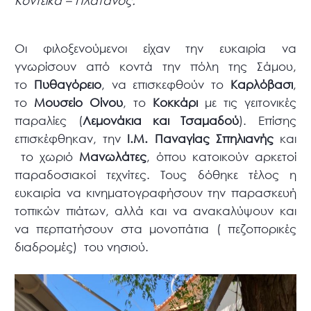
Κοντέϊκα – Πλάτανος.
Οι φιλοξενούμενοι είχαν την ευκαιρία να
γνωρίσουν από κοντά την πόλη της Σάμου,
το
Πυθαγόρειο
, να επισκεφθούν το
Καρλόβασι
,
το
Μουσείο Οίνου
, το
Κοκκάρι
με τις γειτονικές
παραλίες (
Λεμονάκια και Τσαμαδού
). Επίσης
επισκέφθηκαν, την
Ι.Μ. Παναγίας Σπηλιανής
και
το χωριό
Μανωλάτες
, όπου κατοικούν αρκετοί
παραδοσιακοί τεχνίτες. Τους δόθηκε τέλος η
ευκαιρία να κινηματογραφήσουν την παρασκευή
τοπικών πιάτων, αλλά και να ανακαλύψουν και
να περπατήσουν στα μονοπάτια ( πεζοπορικές
διαδρομές) του νησιού.