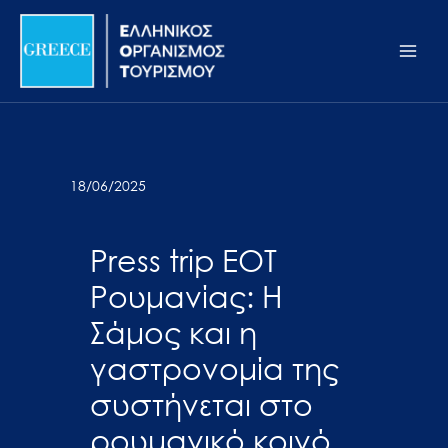
Μετάβαση
Σημείωση:
Main
στο
Αυτός
Men
περιεχόμενο
ο
ιστότοπος
περιλαμβάνει
ένα
σύστημα
18/06/2025
προσβασιμότητας.
Press trip EOT
Ρουμανίας: Η
Σάμος και η
γαστρονομία της
συστήνεται στο
ρουμανικό κοινό