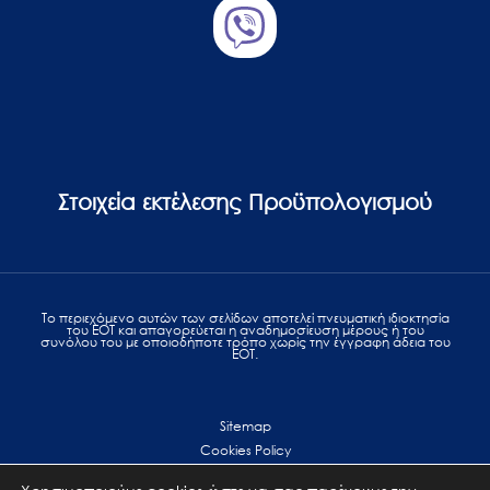
Στοιχεία εκτέλεσης Προϋπολογισμού
Το περιεχόμενο αυτών των σελίδων αποτελεί πvευματική ιδιοκτησία
του ΕΟΤ και απαγορεύεται η αναδημοσίευση μέρους ή του
συνόλου του με οποιοδήποτε τρόπο χωρίς την έγγραφη άδεια του
ΕΟΤ.
Sitemap
Cookies Policy
Personal Data Protection