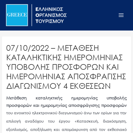
Μετάβαση
Σημείωση:
Main
στο
Αυτός
Men
περιεχόμενο
ο
ιστότοπος
περιλαμβάνει
ένα
07/10/2022 – ΜΕΤΑΘΕΣΗ
σύστημα
ΚΑΤΑΛΗΚΤΙΚΗΣ ΗΜΕΡΟΜΗΝΙΑΣ
προσβασιμότητας.
ΥΠΟΒΟΛΗΣ ΠΡΟΣΦΟΡΩΝ ΚΑΙ
ΗΜΕΡΟΜΗΝΙΑΣ ΑΠΟΣΦΡΑΓΙΣΗΣ
ΔΙΑΓΩΝΙΣΜΟΥ 4 ΕΚΘΕΣΕΩΝ
Μετάθεση καταληκτικής ημερομηνίας υποβολής
προσφορών και ημερομηνίας αποσφράγισης προσφορών
του ανοικτού ηλεκτρονικού διαγωνισμού άνω των ορίων για την
επιλογή αναδόχου του έργου «Κατασκευή, διακόσμηση,
εξοπλισμός, αποξήλωση και απομάκρυνση από τον εκθεσιακό