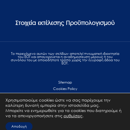
Στοιχεία εκτέλεσης Προϋπολογισμού
Το περιεχόμενο αυτών των σελίδων αποτελεί πvευματική ιδιοκτησία
του ΕΟΤ και απαγορεύεται η αναδημοσίευση μέρους ή του
συνόλου του με οποιοδήποτε τρόπο χωρίς την έγγραφη άδεια του
ΕΟΤ.
Sitemap
Cookies Policy
Personal Data Protection
Χρησιμοποιούμε cookies ώστε να σας παρέχουμε την
Terms of use
καλύτερη δυνατή εμπειρία στην ιστοσελίδα μας.
Επικοινωνία
Μπορείτε να ενημερωθείτε για τα cookies που διατηρούμε ή
να τα απενεργοποιήσετε στις
ρυθμίσεις
.
All Rights Reserved. GNTO © 2023
Αποδοχή