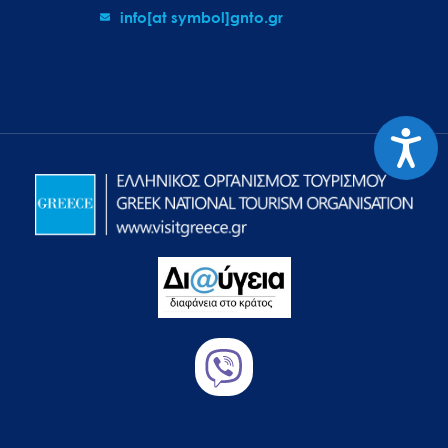
info[at symbol]gnto.gr
Προσιτ