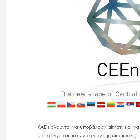
άτομα
με
προβλήματα
όρασης
που
χρησιμοποιούν
πρόγραμμα
ανάγνωσης
οθόνης
Πατήστε
Control-
F10
για
να
ανοίξετε
ΚΑΕ
καλούνται να υποβάλουν αίτηση και να 
ένα
μάρκετινγκ και μέσων κοινωνικής δικτύωσης 