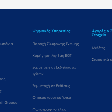
Ψηφιακές Υπηρεσίες
Αγορές & Σ
Στοιχεία
αμπάνια
Παροχή Σύμφωνης Γνώμης
Μελέτες
Χορήγηση Αιγίδας ΕΟΤ
Στατιστικά σ
Συμμετοχή σε Εκδηλώσεις
Τρίτων
ωσης
Συμμετοχή σε Εκθέσεις
ς
Οπτικοακουστικό Υλικό
sit Greece
Φωτογραφικό Υλικό