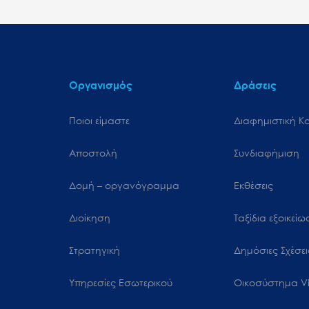
Οργανισμός
Δράσεις
Ποιοι είμαστε
Διαφημιστική Κ
Αποστολή
Συνδιαφήμιση
Δομή – οργανόγραμμα
Εκθέσεις
Διοίκηση
Ταξίδια εξοικεί
Στρατηγική
Δημόσιες Σχέσει
Υπηρεσίες Εσωτερικού
Oικοσύστημα Vi