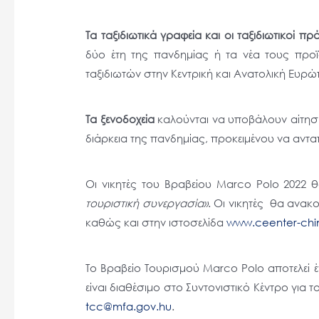
μενού
προσβασιμότητας.
Τα ταξιδιωτικά γραφεία και οι ταξιδιωτικοί πρ
δύο έτη της πανδημίας ή τα νέα τους προϊ
ταξιδιωτών στην Κεντρική και Ανατολική Ευρώ
Τα ξενοδοχεία
καλούνται να υποβάλουν αίτηση
διάρκεια της πανδημίας, προκειμένου να αντα
Οι νικητές του Βραβείου Marco Polo 2022 
τουριστική συνεργασία»
. Οι νικητές θα ανακ
καθώς και στην ιστοσελίδα
www.ceenter-ch
Το Βραβείο Τουρισμού Marco Polo αποτελεί έ
είναι διαθέσιμο στο Συντονιστικό Κέντρο για
tcc@mfa.gov.hu
.