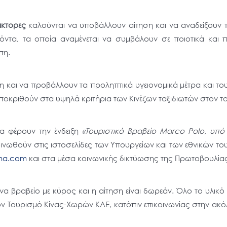
άκτορες
καλούνται να υποβάλλουν αίτηση και να αναδείξουν τ
όντα, τα οποία αναμένεται να συμβάλουν σε ποιοτικά και
πη.
 και να προβάλλουν τα προληπτικά υγειονομικά μέτρα και το
ποκριθούν στα υψηλά κριτήρια των Κινέζων ταξιδιωτών στον τ
θα φέρουν την ένδειξη
«Τουριστικό Βραβείο Marco Polo, υπ
οινωθούν στις ιστοσελίδες των Υπουργείων και των εθνικών 
ina.com
και στα μέσα κοινωνικής δικτύωσης της Πρωτοβουλία
να βραβείο με κύρος και η αίτηση είναι δωρεάν. Όλο το υλικό
 τον Τουρισμό Κίνας-Χωρών ΚΑΕ, κατόπιν επικοινωνίας στην α