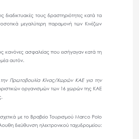
ις διαδικτυακές τους δραστηριότητες κατά τα
 ποσοτικά μεγαλύτερη παραμονή των Κινέζων
υς κανόνες ασφαλείας που εισήγαγαν κατά τη
ομέα αυτόν.
ό την Πρωτοβουλία Κίνας/Χωρών ΚΑΕ για την
τουριστικών οργανισμών των 16 χωρών της ΚΑΕ
ς.
 σχετικά με το Βραβείο Τουρισμού Marco Polo
κόλουθη διεύθυνση ηλεκτρονικού ταχυδρομείου: