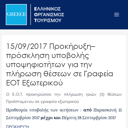
Μετάβαση
Σημείωση:
Main
στο
Αυτός
Men
περιεχόμενο
ο
ιστότοπος
περιλαμβάνει
ένα
15/09/2017 Προκήρυξη–
σύστημα
πρόσκληση υποβολής
προσβασιμότητας.
υποψηφιοτήτων για την
πλήρωση θέσεων σε Γραφεία
ΕΟΤ Εξωτερικού
Ο Ε.Ο.Τ. προκηρύσσει την πλήρωση τριών (3) θέσεων
Προϊσταμένου σε γραφεία εξωτερικού
Προθεσμία υποβολής των αιτήσεων
:
από
Παρασκευή 15
Σεπτεμβρίου 2017
μέχρι και
Πέμπτη 28 Σεπτεμβρίου 2017
ΠΡΟΚΗΡΥΞΗ