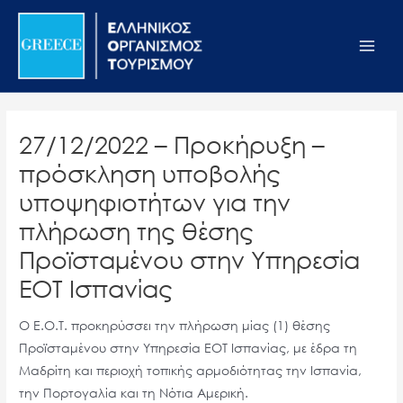
Μετάβαση
Σημείωση:
Main
στο
Αυτός
Men
περιεχόμενο
ο
ιστότοπος
περιλαμβάνει
ένα
27/12/2022 – Προκήρυξη –
σύστημα
πρόσκληση υποβολής
προσβασιμότητας.
υποψηφιοτήτων για την
πλήρωση της θέσης
Προϊσταμένου στην Υπηρεσία
ΕΟΤ Ισπανίας
Ο Ε.Ο.Τ. προκηρύσσει την πλήρωση μίας (1) θέσης
Προϊσταμένου στην Υπηρεσία ΕΟΤ Ισπανίας, με έδρα τη
Μαδρίτη και περιοχή τοπικής αρμοδιότητας την Ισπανία,
την Πορτογαλία και τη Νότια Αμερική.