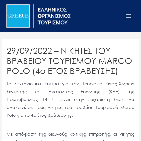
Μετάβαση
Σημείωση:
Main
στο
Αυτός
Men
περιεχόμενο
ο
ιστότοπος
περιλαμβάνει
ένα
29/09/2022 – ΝΙΚΗΤΕΣ ΤΟΥ
σύστημα
ΒΡΑΒΕΙΟΥ ΤΟΥΡΙΣΜΟΥ MARCO
προσβασιμότητας.
POLO (4ο ΕΤΟΣ ΒΡΑΒΕΥΣΗΣ)
Το Συντονιστικό Κέντρο για τον Τουρισμό Κίνας-Χωρών
Κεντρικής και Ανατολικής Ευρώπης (ΚΑΕ) της
Πρωτοβουλίας 14 +1 είναι στην ευχάριστη θέση να
ανακοινώσει τους νικητές του Βραβείου Τουρισμού Marco
Polo για το 4ο έτος βράβευσης.
Με απόφαση της διεθνούς κριτικής επιτροπής, οι νικητές