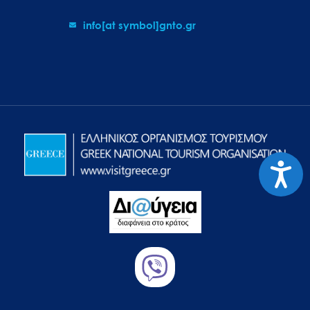
info[at symbol]gnto.gr
Προσιτ