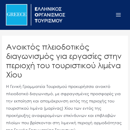
Μετάβαση
Σημείωση:
Main
στο
Αυτός
Men
περιεχόμενο
ο
ιστότοπος
περιλαμβάνει
ένα
Ανοικτός πλειοδοτικός
σύστημα
διαγωνισμός για εργασίες στην
προσβασιμότητας.
περιοχή του τουριστικού λιμένα
Χίου
Η Γενική Γραμματεία Τουρισμού προκυρήσσει ανοικτό
πλειοδοτικό διαγωνισμό, με σφραγισμένες προσφορές για
την εκποίηση και απομάκρυνση εκτός της περιοχής του
τουριστικού λιμένα (μαρίνας) Χίου των εντός της
προκήρυξης αναφερομένων επικίνδυνων και επιβλαβών
πλοίων που βρίσκονται στη λιμενική περιοχή αρμοδιότητας
της Γενικής Γραμματείας Τουρισμού.