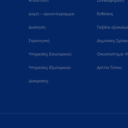
Αποστολή
Συνδιαφήμιση
μενού
προσβασιμότητας.
Δομή – οργανόγραμμα
Εκθέσεις
Διοίκηση
Ταξίδια εξοικεί
Στρατηγική
Δημόσιες Σχέσει
Υπηρεσίες Εσωτερικού
Oικοσύστημα Vi
Υπηρεσίες Εξωτερικού
Δελτία Τύπου
Διακρίσεις