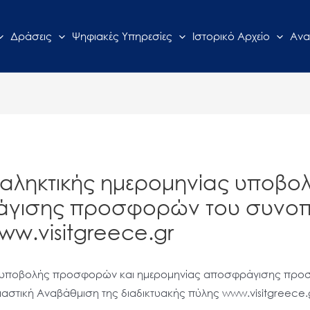
Δράσεις
Ψηφιακές Υπηρεσίες
Ιστορικό Αρχείο
Ανα
ταληκτικής ημερομηνίας υποβ
γισης προσφορών του συνοπτ
ww.visitgreece.gr
ς υποβολής προσφορών και ημερομηνίας αποσφράγισης προσ
εδιαστική Αναβάθμιση της διαδικτυακής πύλης www.visitgreece.g