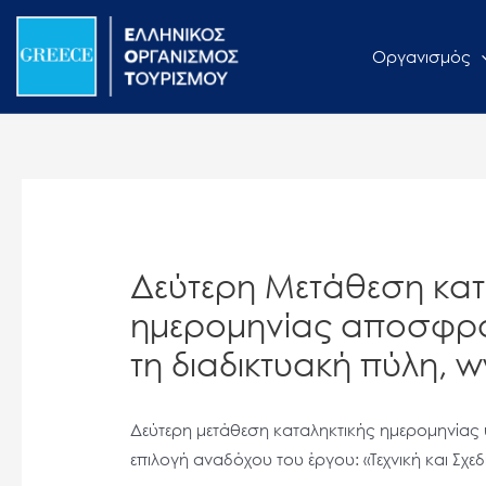
Μετάβαση
Σημείωση:
στο
Αυτός
Οργανισμός
περιεχόμενο
ο
ιστότοπος
περιλαμβάνει
ένα
σύστημα
προσβασιμότητας.
Πατήστε
Δεύτερη Μετάθεση κα
Control-
F11
ημερομηνίας αποσφρά
για
τη διαδικτυακή πύλη, w
να
προσαρμόσετε
τον
Δεύτερη μετάθεση καταληκτικής ημερομηνία
ιστότοπο
επιλογή αναδόχου του έργου: «Τεχνική και Σχ
στα