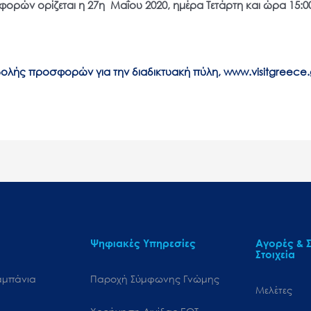
ρών ορίζεται η 27η Μαΐου 2020, ημέρα Τετάρτη και ώρα 15:0
ολής προσφορών για την διαδικτυακή πύλη, www.visitgreece
Ψηφιακές Υπηρεσίες
Αγορές & Σ
Στοιχεία
αμπάνια
Παροχή Σύμφωνης Γνώμης
Μελέτες