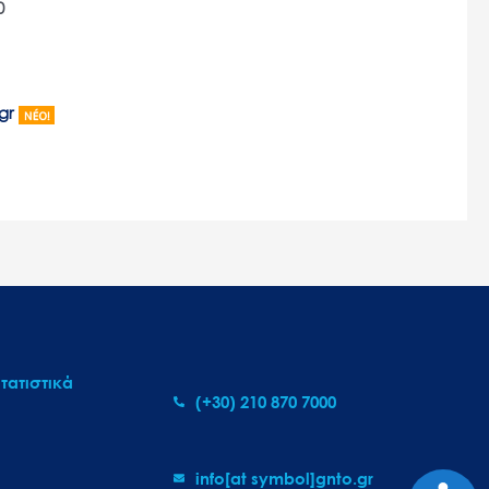
0
.gr
τατιστικά
(+30) 210 870 7000
info[at symbol]gnto.gr
Προσι