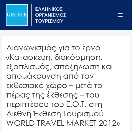
Μετάβαση
Σημείωση:
Main
στο
Αυτός
Men
περιεχόμενο
ο
ιστότοπος
περιλαμβάνει
ένα
Διαγωνισμός για το έργο
σύστημα
«Κατασκευή, διακόσμηση,
προσβασιμότητας.
εξοπλισμός, αποξήλωση και
απομάκρυνση από τον
εκθεσιακό χώρο – μετά το
πέρας της έκθεσης – του
περιπτέρου του Ε.Ο.Τ. στη
Διεθνή Έκθεση Τουρισμού
WORLD TRAVEL MARKET 2012»