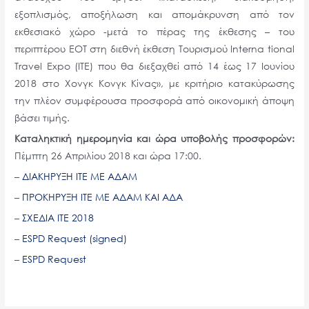
εξοπλισμός, αποξήλωση και απομάκρυνση από τον
εκθεσιακό χώρο -μετά το πέρας της έκθεσης – του
περιπτέρου ΕΟΤ στη διεθνή έκθεση Τουρισμού Interna tional
Travel Expo (ITE) που θα διεξαχθεί από 14 έως 17 Ιουνίου
2018 στο Χονγκ Κονγκ Κίνας», με κριτήριο κατακύρωσης
την πλέον συμφέρουσα προσφορά από οικονομική άποψη
βάσει τιμής.
Καταληκτική ημερομηνία και ώρα υποβολής προσφορών:
Πέμπτη 26 Απριλίου 2018 και ώρα 17:00.
–
ΔΙΑΚΗΡΥΞΗ ΙΤΕ ΜΕ ΑΔΑΜ
–
ΠΡΟΚΗΡΥΞΗ ΙΤΕ ΜΕ ΑΔΑΜ ΚΑΙ ΑΔΑ
–
ΣΧΕΔΙΑ ΙΤΕ 2018
–
ESPD Request (signed)
–
ESPD Request