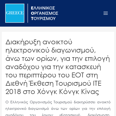
Μετάβαση
Σημείωση:
Main
στο
Αυτός
Men
περιεχόμενο
ο
ιστότοπος
περιλαμβάνει
ένα
Διακήρυξη ανοικτού
σύστημα
ηλεκτρονικού διαγωνισμού,
προσβασιμότητας.
άνω των ορίων, για την επιλογή
αναδόχου για την κατασκευή
του περιπτέρου του ΕΟΤ στη
Διεθνή Έκθεση Τουρισμού ΙΤΕ
2018 στο Χόνγκ Κόνγκ Κίνας
Ο Ελληνικός Οργανισμός Τουρισμού διακηρύσσει ανοικτό
ηλεκτρονικό διαγωνισμό άνω των ορίων για την επιλογή
αναδόχου του έργου: «Κατασκευή, διακόσμηση,