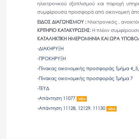
ηλεκτρονικού εξοπλισμού και παροχή υπηρ
άτομα
συμφέρουσα προσφορά από οικονομική άποψ
με
ΕΙΔΟΣ ΔΙΑΓΩΝΙΣΜΟΥ :
Ηλεκτρονικός , ανοικτό
προβλήματα
ΚΡΙΤΗΡΙΟ ΚΑΤΑΚΥΡΩΣΗΣ
: Η πλέον συμφέρουσ
όρασης
ΚΑΤΑΛΗΚΤΙΚΗ ΗΜΕΡΟΜΗΝΙΑ ΚΑΙ ΩΡΑ ΥΠΟΒ
που
-ΔΙΑΚΗΡΥΞΗ
χρησιμοποιούν
πρόγραμμα
-ΠΡΟΚΗΡΥΞΗ
ανάγνωσης
-Πίνακας οικονομικής προσφοράς Τμήμα 4_5
οθόνης
-Πίνακας οικονομικής προσφοράς Τμήμα 7
Πατήστε
-ΤΕΥΔ
Control-
-Απάντηση 11077
F10
για
-Απάντηση 11128, 12129, 11130
να
ανοίξετε
ένα