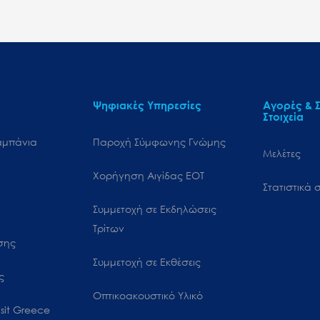
Ψηφιακές Υπηρεσίες
Αγορές & Σ
Στοιχεία
αμπάνια
Παροχή Σύμφωνης Γνώμης
Μελέτες
Χορήγηση Αιγίδας ΕΟΤ
Στατιστικά σ
Συμμετοχή σε Εκδηλώσεις
Τρίτων
ωσης
Συμμετοχή σε Εκθέσεις
ς
Οπτικοακουστικό Υλικό
sit Greece