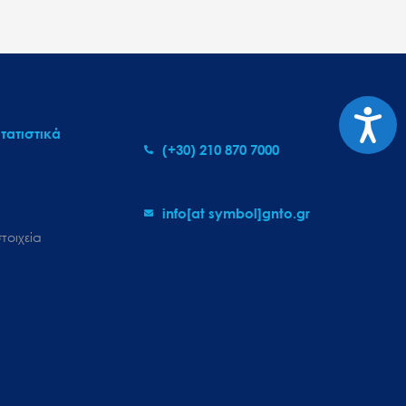
Προσι
τατιστικά
(+30) 210 870 7000
info[at symbol]gnto.gr
τοιχεία