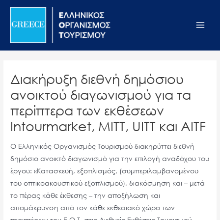
Μετάβαση
Σημείωση:
Main
στο
Αυτός
Men
περιεχόμενο
ο
ιστότοπος
περιλαμβάνει
ένα
Διακήρυξη διεθνή δημόσιου
σύστημα
ανοικτού διαγωνισμού για τα
προσβασιμότητας.
περίπτερα των εκθέσεων
Intourmarket, ΜΙΤΤ, UITT και AITF
Ο Ελληνικός Οργανισμός Τουρισμού διακηρύττει διεθνή
δημόσιο ανοικτό διαγωνισμό για την επιλογή αναδόχου του
έργου: «Κατασκευή, εξοπλισμός, (συμπεριλαμβανομένου
του οπτικοακουστικού εξοπλισμού), διακόσμηση και – μετά
το πέρας κάθε έκθεσης – την αποξήλωση και
απομάκρυνση από τον κάθε εκθεσιακό χώρο των
περιπτέρων του Ε.Ο.Τ. στις Διεθνείς Εκθέσεις Τουρισμού