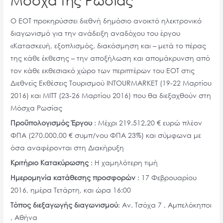
Ο ΕΟΤ προκηρύσσει διεθνή δημόσιο ανοικτό ηλεκτρονικό
διαγωνισμό για την ανάδειξη αναδόχου του έργου
«Κατασκευή, εξοπλισμός, διακόσμηση και – μετά το πέρας
της κάθε έκθεσης – την αποξήλωση και απομάκρυνση από
τον κάθε εκθεσιακό χώρο των περιπτέρων του ΕΟΤ στις
Διεθνείς Εκθέσεις Τουρισμού INTOURMARKET (19-22 Μαρτίου
2016) και ΜΙΤΤ (23-26 Μαρτίου 2016) που θα διεξαχθούν στη
Μόσχα Ρωσίας
Προϋπολογισμός Έργου
: Μέχρι 219.512,20 € ευρώ πλέον
ΦΠΑ (270.000,00 € συμπ/νου ΦΠΑ 23%) και σύμφωνα με
όσα αναφέρονται στη Διακήρυξη
Κριτήριο Κατακύρωσης
: Η χαμηλότερη τιμή
Ημερομηνία κατάθεσης προσφορών
: 17 Φεβρουαρίου
2016, ημέρα Τετάρτη, και ώρα 16:00
Τόπος διεξαγωγής διαγωνισμού
: Αν. Τσόχα 7 , Αμπελόκηποι
, Αθήνα