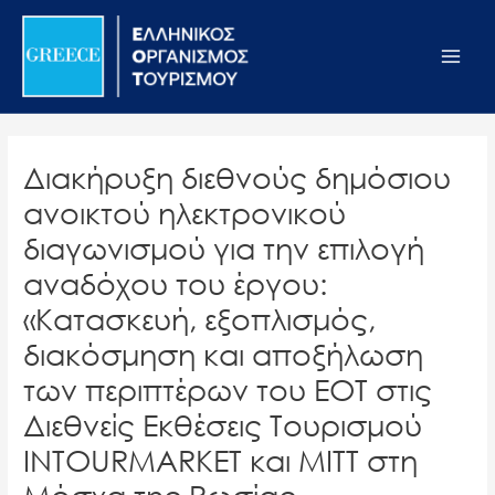
Μετάβαση
Σημείωση:
Main
στο
Αυτός
Men
περιεχόμενο
ο
ιστότοπος
περιλαμβάνει
ένα
Διακήρυξη διεθνούς δημόσιου
σύστημα
ανοικτού ηλεκτρονικού
προσβασιμότητας.
διαγωνισμού για την επιλογή
αναδόχου του έργου:
«Κατασκευή, εξοπλισμός,
διακόσμηση και αποξήλωση
των περιπτέρων του ΕΟΤ στις
Διεθνείς Εκθέσεις Τουρισμού
INTOURMARKET και ΜΙΤΤ στη
Μόσχα της Ρωσίας