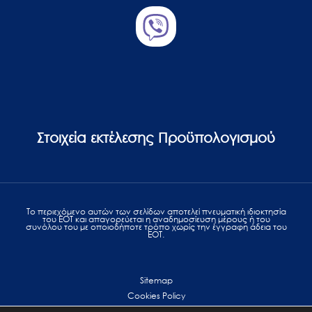
Στοιχεία εκτέλεσης Προϋπολογισμού
Το περιεχόμενο αυτών των σελίδων αποτελεί πvευματική ιδιοκτησία
του ΕΟΤ και απαγορεύεται η αναδημοσίευση μέρους ή του
συνόλου του με οποιοδήποτε τρόπο χωρίς την έγγραφη άδεια του
ΕΟΤ.
Sitemap
Cookies Policy
Personal Data Protection