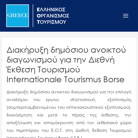
Μετάβαση
Σημείωση:
Main
στο
Αυτός
Men
περιεχόμενο
ο
ιστότοπος
περιλαμβάνει
ένα
Διακήρυξη δημόσιου ανοικτού
σύστημα
διαγωνισμού για την Διεθνή
προσβασιμότητας.
Έκθεση Τουρισμού
Internationale Tourismus Borse
Διακήρυξη δημόσιου ανοικτού διαγωνισμού για την επιλογή
αναδόχου του έργου: «Κατασκευή, εξοπλισμός
(συμπεριλαμβανομένου του οπτικοακουστικού εξοπλισμού),
διακόσμηση και μετά το πέρας της έκθεσης, την
αποξήλωση και απομάκρυνση από τον εκθεσιακό χώρο
του περιπτέρου του Ε.Ο.Τ. στη Διεθνή Έκθεση Τουρισμού
Internationale Tourismus Borse (Ι.Τ.Β.).