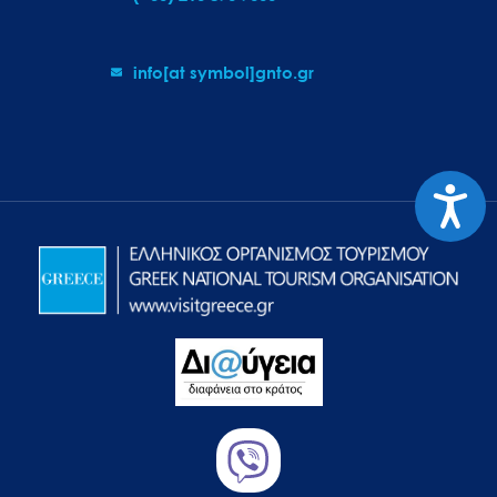
info[at symbol]gnto.gr
Προσιτ