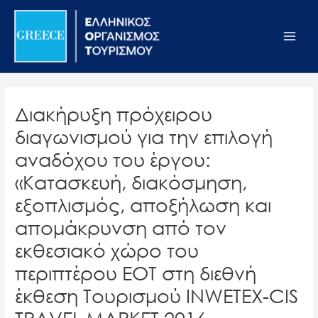
Μετάβαση
Σημείωση:
Main
στο
Αυτός
Men
περιεχόμενο
ο
ιστότοπος
περιλαμβάνει
ένα
Διακήρυξη πρόχειρου
σύστημα
διαγωνισμού για την επιλογή
προσβασιμότητας.
αναδόχου του έργου:
«Κατασκευή, διακόσμηση,
εξοπλισμός, αποξήλωση και
απομάκρυνση από τον
εκθεσιακό χώρο του
περιπτέρου ΕΟΤ στη διεθνή
έκθεση Τουρισμού INWETEX-CIS
TRAVEL MARKET 2016