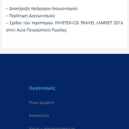
–
Διακήρυξη πρόχειρου διαγωνισμού
–
Περίληψη Διαγωνισμού
–
Σχέδια του περιπτέρου INWETEX-CIS TRAVEL MARKET 2016
στην Αγία Πετρούπολη Ρωσίας
Οργανισμός
Ποιοι είμαστε
Αποστολή
Δομή – οργανόγραμμα