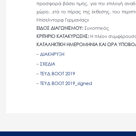
προσφορά βάσει τιμής, για την επιλογή αν
άτομα
χώρο, ,ετά το πέρας της έκθεσης, του περι
με
Ντίσελντορφ Γερμανίας»
προβλήματα
ΕΙΔΟΣ ΔΙΑΓΩΝΙΣΜΟΥ:
Συνοπτικός
όρασης
ΚΡΙΤΗΡΙΟ ΚΑΤΑΚΥΡΩΣΗΣ:
Η πλέον συμφέρουσα
που
ΚΑΤΑΛΗΚΤΙΚΗ ΗΜΕΡΟΜΗΝΙΑ ΚΑΙ ΩΡΑ ΥΠΟΒ
χρησιμοποιούν
–
ΔΙΑΚΗΡΥΞΗ
πρόγραμμα
–
ΣΧΕΔΙΑ
ανάγνωσης
οθόνης
–
ΤΕΥΔ BOOT 2019
Πατήστε
–
ΤΕΥΔ BOOT 2019_signed
Control-
F10
για
να
ανοίξετε
ένα