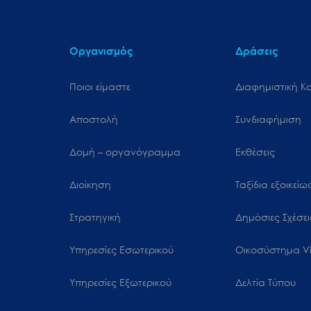
μενού
προσβασιμότητας.
Οργανισμός
Δράσεις
Ποιοι είμαστε
Διαφημιστική Κ
Αποστολή
Συνδιαφήμιση
Δομή – οργανόγραμμα
Εκθέσεις
Διοίκηση
Ταξίδια εξοικεί
Στρατηγική
Δημόσιες Σχέσει
Υπηρεσίες Εσωτερικού
Oικοσύστημα Vi
Υπηρεσίες Εξωτερικού
Δελτία Τύπου