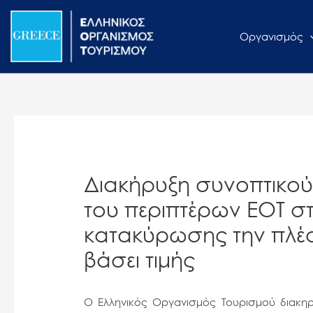
Μετάβαση
Σημείωση:
στο
Αυτός
Οργανισμός
περιεχόμενο
ο
ιστότοπος
περιλαμβάνει
ένα
σύστημα
προσβασιμότητας.
Πατήστε
Διακήρυξη συνοπτικού
Control-
F11
του περιπτέρων ΕΟΤ στ
για
κατακύρωσης την πλ
να
βάσει τιμής
προσαρμόσετε
τον
ιστότοπο
Ο Ελληνικός Οργανισμός Τουρισμού διακη
στα