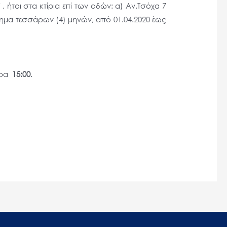
ήτοι στα κτίρια επί των οδών: α) Αν.Τσόχα 7
στημα τεσσάρων (4) μηνών, από 01.04.2020 έως
ώρα
15:00
.