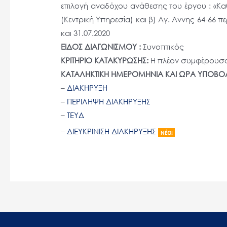
επιλογή αναδόχου ανάθεσης του έργου : «Καθ
άτομα
(Κεντρική Υπηρεσία) και β) Αγ. Άννης 64-66 
με
και 31.07.2020
προβλήματα
ΕΙΔΟΣ ΔΙΑΓΩΝΙΣΜΟΥ :
Συνοπτικός
όρασης
ΚΡΙΤΗΡΙΟ ΚΑΤΑΚΥΡΩΣΗΣ:
Η πλέον συμφέρουσα
που
ΚΑΤΑΛΗΚΤΙΚΗ ΗΜΕΡΟΜΗΝΙΑ ΚΑΙ ΩΡΑ ΥΠΟΒ
χρησιμοποιούν
–
ΔΙΑΚΗΡΥΞΗ
πρόγραμμα
–
ΠΕΡΙΛΗΨΗ ΔΙΑΚΗΡΥΞΗΣ
ανάγνωσης
–
ΤΕΥΔ
οθόνης
–
ΔΙΕΥΚΡΙΝΙΣΗ ΔΙΑΚΗΡΥΞΗΣ
Πατήστε
Control-
F10
για
να
ανοίξετε
ένα