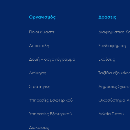
μενού
προσβασιμότητας.
Οργανισμός
Δράσεις
Ποιοι είμαστε
Διαφημιστική Κ
Αποστολή
Συνδιαφήμιση
Δομή – οργανόγραμμα
Εκθέσεις
Διοίκηση
Ταξίδια εξοικεί
Στρατηγική
Δημόσιες Σχέσει
Υπηρεσίες Εσωτερικού
Oικοσύστημα Vi
Υπηρεσίες Εξωτερικού
Δελτία Τύπου
Διακρίσεις