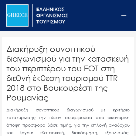
Μετάβαση
Σημείωση:
Main
στο
Αυτός
Men
περιεχόμενο
ο
ιστότοπος
περιλαμβάνει
ένα
Διακήρυξη συνοπτικού
σύστημα
διαγωνισμού για την κατασκευή
προσβασιμότητας.
του περιπτέρου του ΕΟΤ στη
διεθνή έκθεση τουρισμού TTR
2018 στο Βουκουρέστι της
Ρουμανίας
Διακήρυξη συνοπτικού διαγωνισμού με κριτήριο
κατακύρωσης την πλέον συμφέρουσα από οικονομική
άποψη προσφορά βάσει τιμής, για την επιλογή αναδόχου
του έργου: «Κατασκευή, διακόσμηση, εξοπλισμός,