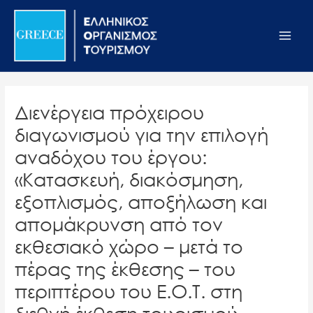
Μετάβαση
Σημείωση:
Main
στο
Αυτός
Men
περιεχόμενο
ο
ιστότοπος
περιλαμβάνει
ένα
Διενέργεια πρόχειρου
σύστημα
διαγωνισμού για την επιλογή
προσβασιμότητας.
αναδόχου του έργου:
«Κατασκευή, διακόσμηση,
εξοπλισμός, αποξήλωση και
απομάκρυνση από τον
εκθεσιακό χώρο – μετά το
πέρας της έκθεσης – του
περιπτέρου του Ε.Ο.Τ. στη
διεθνή έκθεση τουρισμού